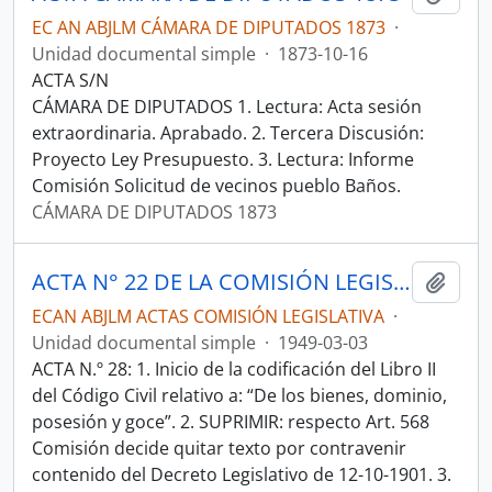
EC AN ABJLM CÁMARA DE DIPUTADOS 1873
·
Unidad documental simple
·
1873-10-16
ACTA S/N
CÁMARA DE DIPUTADOS 1. Lectura: Acta sesión
extraordinaria. Aprabado. 2. Tercera Discusión:
Proyecto Ley Presupuesto. 3. Lectura: Informe
Comisión Solicitud de vecinos pueblo Baños.
CÁMARA DE DIPUTADOS 1873
ACTA N° 22 DE LA COMISIÓN LEGISLATIVA PERMANENTE DE 1949-03-03
Añadi
ECAN ABJLM ACTAS COMISIÓN LEGISLATIVA
·
Unidad documental simple
·
1949-03-03
ACTA N.º 28: 1. Inicio de la codificación del Libro II
del Código Civil relativo a: “De los bienes, dominio,
posesión y goce”. 2. SUPRIMIR: respecto Art. 568
Comisión decide quitar texto por contravenir
contenido del Decreto Legislativo de 12-10-1901. 3.