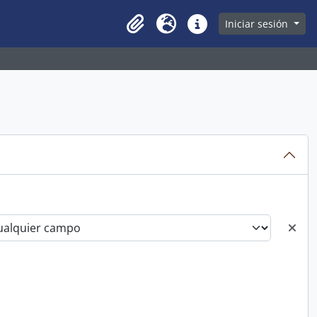
owse page
Iniciar sesión
Clipboard
Idioma
Enlaces rápidos