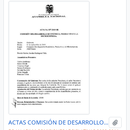
ACTAS COMISIÓN DE DESARROLLO ECONÓMICO, PRODUCTIVO Y LA MICROEMPRESA
Añadi