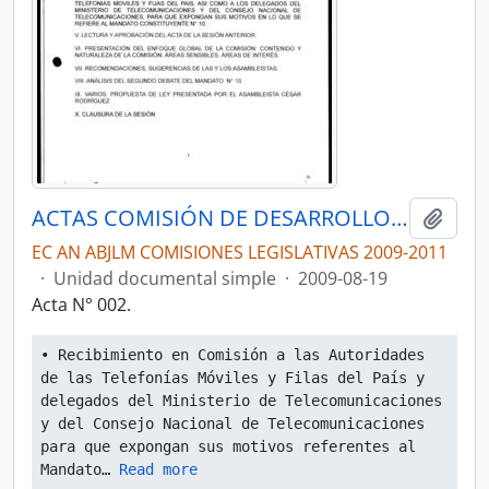
ACTAS COMISIÓN DE DESARROLLO ECONÓMICO, PRODUCTIVO Y LA MICROEMPRESA
Añadi
EC AN ABJLM COMISIONES LEGISLATIVAS 2009-2011
·
Unidad documental simple
·
2009-08-19
Acta N° 002.
• Recibimiento en Comisión a las Autoridades 
de las Telefonías Móviles y Filas del País y 
delegados del Ministerio de Telecomunicaciones 
y del Consejo Nacional de Telecomunicaciones 
para que expongan sus motivos referentes al 
Mandato
… 
Read more