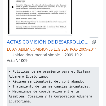
ACTAS COMISIÓN DE DESARROLLO ECONÓMICO, PRODUCTIVO Y LA MICROEMPRESA
Añadi
EC AN ABJLM COMISIONES LEGISLATIVAS 2009-2011
·
Unidad documental simple
·
2009-10-21
Acta N° 009.
• Políticas de mejoramiento para el Sistema 
Aduanero Ecuatoriano.
• Régimen sancionatorio del contrabando.
• Tratamiento de las mercancías incautadas.
• Mecanismos de coordinación entre la 
Asamblea, Comisión y la Corporación Aduanera 
Ecuatoriana.