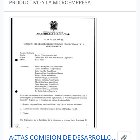
PRODUCTIVO Y LA MICROEMPRESA
ACTAS COMISIÓN DE DESARROLLO ECONÓMICO, PRODUCTIVO Y LA MICROEMPRESA
Añadi