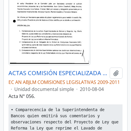
ACTAS COMISIÓN ESPECIALIZADA PERMANENTE DEL RÉGIMEN ECONÓMICO Y TRIBUTARIO Y SU REGULACIÓN Y CONTROL
Añadi
EC AN ABJLM COMISIONES LEGISLATIVAS 2009-2011
·
Unidad documental simple
·
2010-08-04
Acta N° 056.
• Comparecencia de la Superintendenta de 
Bancos quien emitirá sus comentarios y 
observaciones respecto del Proyecto de Ley que 
Reforma la Ley que reprime el Lavado de 