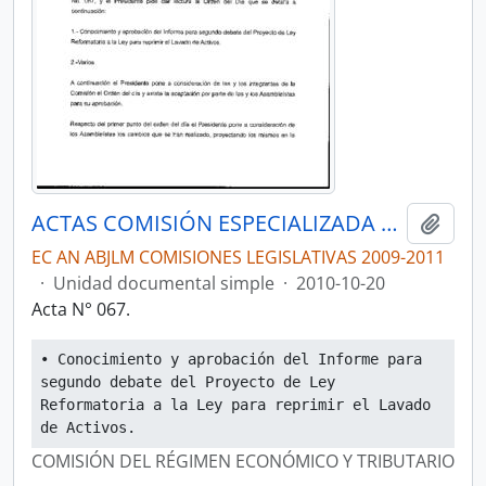
ACTAS COMISIÓN ESPECIALIZADA PERMANENTE DEL RÉGIMEN ECONÓMICO Y TRIBUTARIO Y SU REGULACIÓN Y CONTROL
Añadi
EC AN ABJLM COMISIONES LEGISLATIVAS 2009-2011
·
Unidad documental simple
·
2010-10-20
Acta N° 067.
• Conocimiento y aprobación del Informe para 
segundo debate del Proyecto de Ley 
Reformatoria a la Ley para reprimir el Lavado 
de Activos.
COMISIÓN DEL RÉGIMEN ECONÓMICO Y TRIBUTARIO