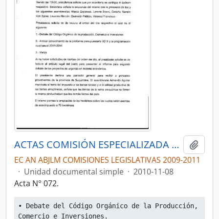
ACTAS COMISIÓN ESPECIALIZADA PERMANENTE DEL RÉGIMEN ECONÓMICO Y TRIBUTARIO Y SU REGULACIÓN Y CONTROL
Añadi
EC AN ABJLM COMISIONES LEGISLATIVAS 2009-2011
·
Unidad documental simple
·
2010-11-08
Acta N° 072.
• Debate del Código Orgánico de la Producción, 
Comercio e Inversiones.