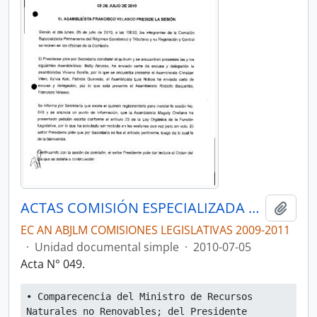
ACTAS COMISIÓN ESPECIALIZADA PERMANENTE DEL RÉGIMEN ECONÓMICO Y TRIBUTARIO Y SU REGULACIÓN Y CONTROL
Añadi
EC AN ABJLM COMISIONES LEGISLATIVAS 2009-2011
·
Unidad documental simple
·
2010-07-05
Acta N° 049.
• Comparecencia del Ministro de Recursos 
Naturales no Renovables; del Presidente 