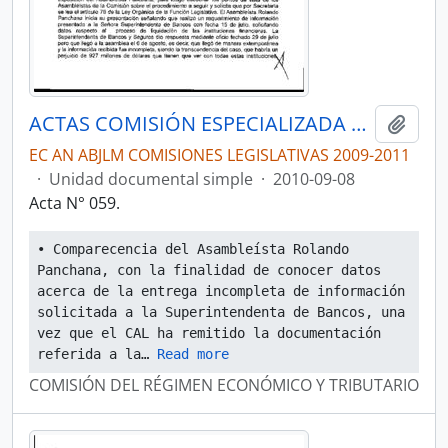
ACTAS COMISIÓN ESPECIALIZADA PERMANENTE DEL RÉGIMEN ECONÓMICO Y TRIBUTARIO Y SU REGULACIÓN Y CONTROL
Añadi
EC AN ABJLM COMISIONES LEGISLATIVAS 2009-2011
·
Unidad documental simple
·
2010-09-08
Acta N° 059.
• Comparecencia del Asambleísta Rolando 
Panchana, con la finalidad de conocer datos 
acerca de la entrega incompleta de información 
solicitada a la Superintendenta de Bancos, una 
vez que el CAL ha remitido la documentación 
referida a la
… 
Read more
COMISIÓN DEL RÉGIMEN ECONÓMICO Y TRIBUTARIO