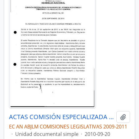
ACTAS COMISIÓN ESPECIALIZADA PERMANENTE DEL RÉGIMEN ECONÓMICO Y TRIBUTARIO Y SU REGULACIÓN Y CONTROL
Añadi
EC AN ABJLM COMISIONES LEGISLATIVAS 2009-2011
·
Unidad documental simple
·
2010-09-20