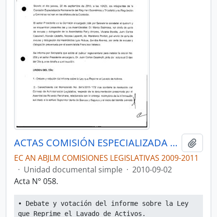
ACTAS COMISIÓN ESPECIALIZADA PERMANENTE DEL RÉGIMEN ECONÓMICO Y TRIBUTARIO Y SU REGULACIÓN Y CONTROL
Añadi
EC AN ABJLM COMISIONES LEGISLATIVAS 2009-2011
·
Unidad documental simple
·
2010-09-02
Acta N° 058.
• Debate y votación del informe sobre la Ley 
que Reprime el Lavado de Activos.