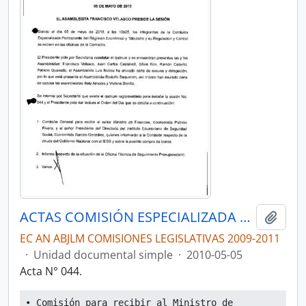
ACTAS COMISIÓN ESPECIALIZADA PERMANENTE DEL RÉGIMEN ECONÓMICO Y TRIBUTARIO Y SU REGULACIÓN Y CONTROL
Añadi
EC AN ABJLM COMISIONES LEGISLATIVAS 2009-2011
·
Unidad documental simple
·
2010-05-05
Acta N° 044.
• Comisión para recibir al Ministro de 