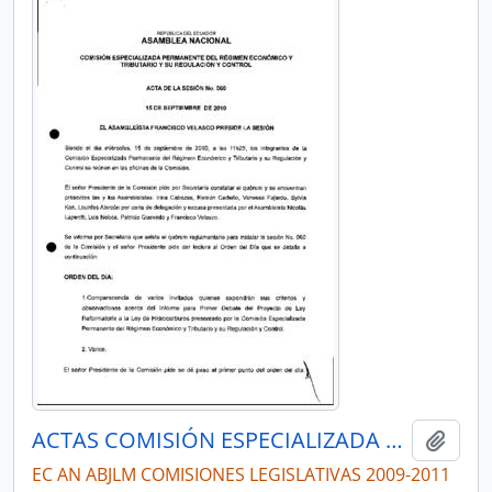
ACTAS COMISIÓN ESPECIALIZADA PERMANENTE DEL RÉGIMEN ECONÓMICO Y TRIBUTARIO Y SU REGULACIÓN Y CONTROL
Añadi
EC AN ABJLM COMISIONES LEGISLATIVAS 2009-2011