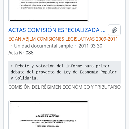
ACTAS COMISIÓN ESPECIALIZADA PERMANENTE DEL RÉGIMEN ECONÓMICO Y TRIBUTARIO Y SU REGULACIÓN Y CONTROL
Añadi
EC AN ABJLM COMISIONES LEGISLATIVAS 2009-2011
·
Unidad documental simple
·
2011-03-30
Acta N° 086.
• Debate y votación del informe para primer 
debate del proyecto de Ley de Economía Popular 
y Solidaria.
COMISIÓN DEL RÉGIMEN ECONÓMICO Y TRIBUTARIO