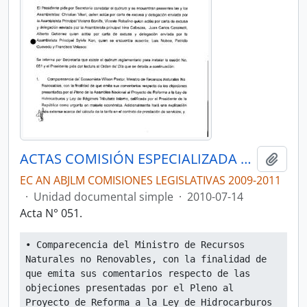
ACTAS COMISIÓN ESPECIALIZADA PERMANENTE DEL RÉGIMEN ECONÓMICO Y TRIBUTARIO Y SU REGULACIÓN Y CONTROL
Añadi
EC AN ABJLM COMISIONES LEGISLATIVAS 2009-2011
·
Unidad documental simple
·
2010-07-14
Acta N° 051.
• Comparecencia del Ministro de Recursos 
Naturales no Renovables, con la finalidad de 
que emita sus comentarios respecto de las 
objeciones presentadas por el Pleno al 
Proyecto de Reforma a la Ley de Hidrocarburos 