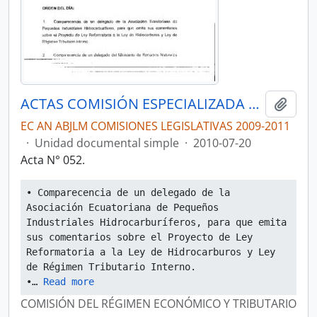
ACTAS COMISIÓN ESPECIALIZADA PERMANENTE DEL RÉGIMEN ECONÓMICO Y TRIBUTARIO Y SU REGULACIÓN Y CONTROL
Añadi
EC AN ABJLM COMISIONES LEGISLATIVAS 2009-2011
·
Unidad documental simple
·
2010-07-20
Acta N° 052.
• Comparecencia de un delegado de la 
Asociación Ecuatoriana de Pequeños 
Industriales Hidrocarburíferos, para que emita 
sus comentarios sobre el Proyecto de Ley 
Reformatoria a la Ley de Hidrocarburos y Ley 
de Régimen Tributario Interno.
•
… 
Read more
COMISIÓN DEL RÉGIMEN ECONÓMICO Y TRIBUTARIO