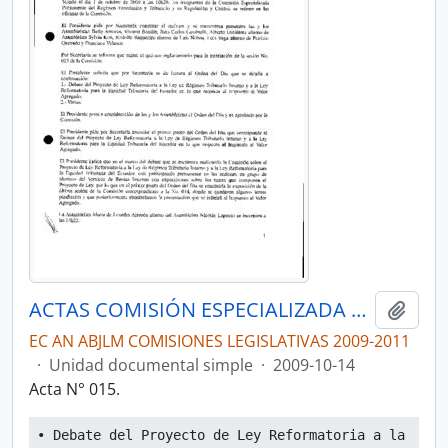
ACTAS COMISIÓN ESPECIALIZADA PERMANENTE DEL RÉGIMEN ECONÓMICO Y TRIBUTARIO Y SU REGULACIÓN Y CONTROL
Añadi
EC AN ABJLM COMISIONES LEGISLATIVAS 2009-2011
·
Unidad documental simple
·
2009-10-14
Acta N° 015.
• Debate del Proyecto de Ley Reformatoria a la 