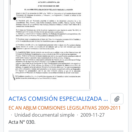
ACTAS COMISIÓN ESPECIALIZADA PERMANENTE DEL RÉGIMEN ECONÓMICO Y TRIBUTARIO Y SU REGULACIÓN Y CONTROL
Añadi
EC AN ABJLM COMISIONES LEGISLATIVAS 2009-2011
·
Unidad documental simple
·
2009-11-27
Acta N° 030.