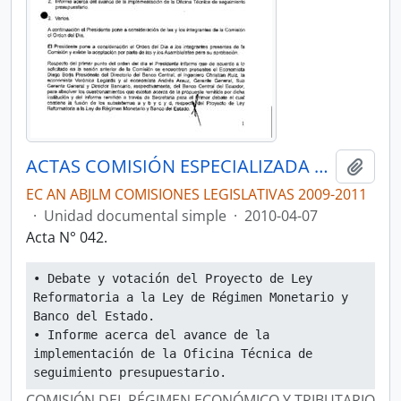
ACTAS COMISIÓN ESPECIALIZADA PERMANENTE DEL RÉGIMEN ECONÓMICO Y TRIBUTARIO Y SU REGULACIÓN Y CONTROL
Añadi
EC AN ABJLM COMISIONES LEGISLATIVAS 2009-2011
·
Unidad documental simple
·
2010-04-07
Acta N° 042.
• Debate y votación del Proyecto de Ley 
Reformatoria a la Ley de Régimen Monetario y 
Banco del Estado.
• Informe acerca del avance de la 
implementación de la Oficina Técnica de 
seguimiento presupuestario.
COMISIÓN DEL RÉGIMEN ECONÓMICO Y TRIBUTARIO