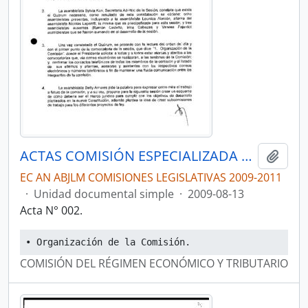
ACTAS COMISIÓN ESPECIALIZADA PERMANENTE DEL RÉGIMEN ECONÓMICO Y TRIBUTARIO Y SU REGULACIÓN Y CONTROL
Añadi
EC AN ABJLM COMISIONES LEGISLATIVAS 2009-2011
·
Unidad documental simple
·
2009-08-13
Acta N° 002.
• Organización de la Comisión.
COMISIÓN DEL RÉGIMEN ECONÓMICO Y TRIBUTARIO