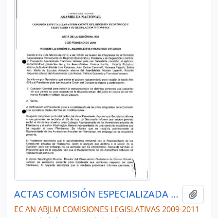
ACTAS COMISIÓN ESPECIALIZADA PERMANENTE DEL RÉGIMEN ECONÓMICO Y TRIBUTARIO Y SU REGULACIÓN Y CONTROL
Añadi
EC AN ABJLM COMISIONES LEGISLATIVAS 2009-2011