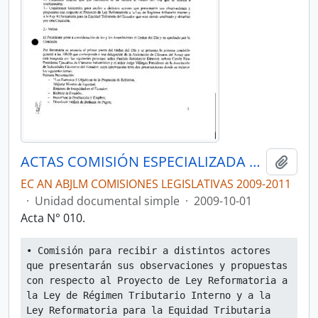
ACTAS COMISIÓN ESPECIALIZADA PERMANENTE DEL RÉGIMEN ECONÓMICO Y TRIBUTARIO Y SU REGULACIÓN Y CONTROL
Añadi
EC AN ABJLM COMISIONES LEGISLATIVAS 2009-2011
·
Unidad documental simple
·
2009-10-01
Acta N° 010.
• Comisión para recibir a distintos actores 
que presentarán sus observaciones y propuestas 
con respecto al Proyecto de Ley Reformatoria a 
la Ley de Régimen Tributario Interno y a la 
Ley Reformatoria para la Equidad Tributaria 