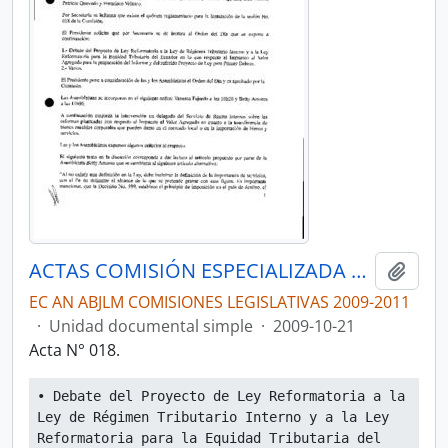
ACTAS COMISIÓN ESPECIALIZADA PERMANENTE DEL RÉGIMEN ECONÓMICO Y TRIBUTARIO Y SU REGULACIÓN Y CONTROL
Añadi
EC AN ABJLM COMISIONES LEGISLATIVAS 2009-2011
·
Unidad documental simple
·
2009-10-21
Acta N° 018.
• Debate del Proyecto de Ley Reformatoria a la 
Ley de Régimen Tributario Interno y a la Ley 
Reformatoria para la Equidad Tributaria del 