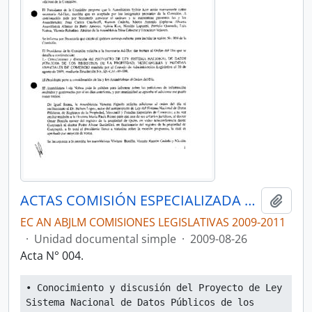
ACTAS COMISIÓN ESPECIALIZADA PERMANENTE DEL RÉGIMEN ECONÓMICO Y TRIBUTARIO Y SU REGULACIÓN Y CONTROL
Añadi
EC AN ABJLM COMISIONES LEGISLATIVAS 2009-2011
·
Unidad documental simple
·
2009-08-26
Acta N° 004.
• Conocimiento y discusión del Proyecto de Ley 
Sistema Nacional de Datos Públicos de los 