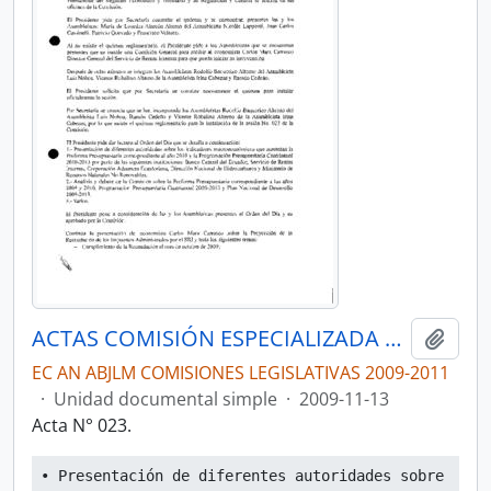
ACTAS COMISIÓN ESPECIALIZADA PERMANENTE DEL RÉGIMEN ECONÓMICO Y TRIBUTARIO Y SU REGULACIÓN Y CONTROL
Añadi
EC AN ABJLM COMISIONES LEGISLATIVAS 2009-2011
·
Unidad documental simple
·
2009-11-13
Acta N° 023.
• Presentación de diferentes autoridades sobre 