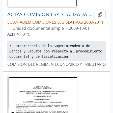
ACTAS COMISIÓN ESPECIALIZADA PERMANENTE DEL RÉGIMEN ECONÓMICO Y TRIBUTARIO Y SU REGULACIÓN Y CONTROL
Añadi
EC AN ABJLM COMISIONES LEGISLATIVAS 2009-2011
·
Unidad documental simple
·
2009-10-01
Acta N° 011.
• Comparecencia de la Superintendenta de 
Bancos y Seguros con respecto al procedimiento 
documental y de fiscalización.
COMISIÓN DEL RÉGIMEN ECONÓMICO Y TRIBUTARIO