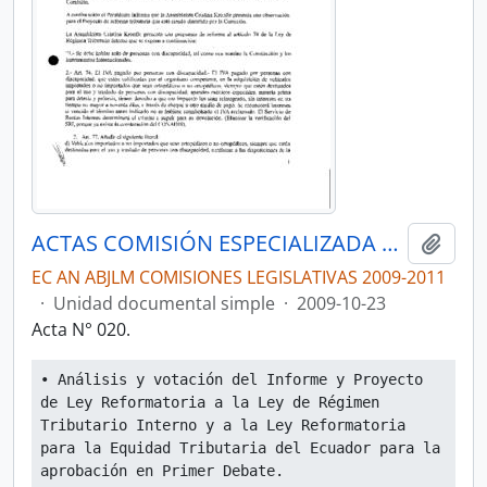
ACTAS COMISIÓN ESPECIALIZADA PERMANENTE DEL RÉGIMEN ECONÓMICO Y TRIBUTARIO Y SU REGULACIÓN Y CONTROL
Añadi
EC AN ABJLM COMISIONES LEGISLATIVAS 2009-2011
·
Unidad documental simple
·
2009-10-23
Acta N° 020.
• Análisis y votación del Informe y Proyecto 
de Ley Reformatoria a la Ley de Régimen 
Tributario Interno y a la Ley Reformatoria 
para la Equidad Tributaria del Ecuador para la 
aprobación en Primer Debate.