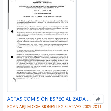
ACTAS COMISIÓN ESPECIALIZADA PERMANENTE DEL RÉGIMEN ECONÓMICO Y TRIBUTARIO Y SU REGULACIÓN Y CONTROL
Añadi
EC AN ABJLM COMISIONES LEGISLATIVAS 2009-2011