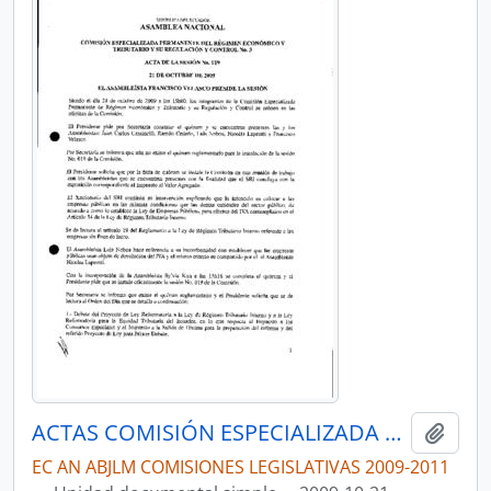
ACTAS COMISIÓN ESPECIALIZADA PERMANENTE DEL RÉGIMEN ECONÓMICO Y TRIBUTARIO Y SU REGULACIÓN Y CONTROL
Añadi
EC AN ABJLM COMISIONES LEGISLATIVAS 2009-2011