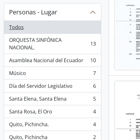
Personas - Lugar
Todos
ORQUESTA SINFÓNICA
13
, 13 resultados
NACIONAL.
Asamblea Nacional del Ecuador
10
, 10 resultados
Músico
7
, 7 resultados
Día del Servidor Legislativo
6
, 6 resultados
Santa Elena, Santa Elena
5
, 5 resultados
Santa Rosa, El Oro
4
, 4 resultados
Quito, Pichincha.
4
, 4 resultados
Quito, Pichincha
2