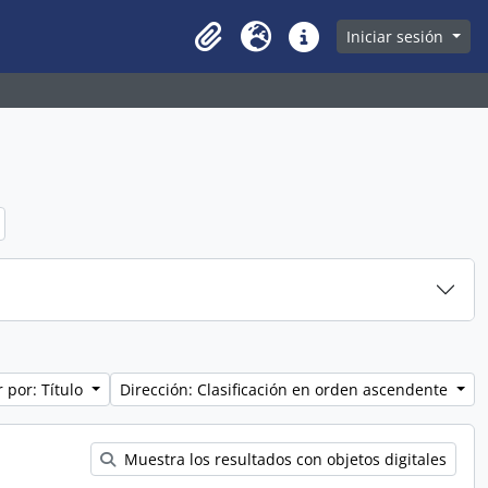
owse page
Iniciar sesión
Clipboard
Idioma
Enlaces rápidos
 por: Título
Dirección: Clasificación en orden ascendente
Muestra los resultados con objetos digitales