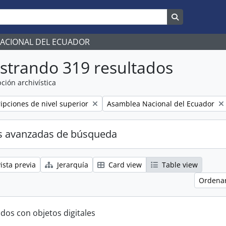
Search in br
NACIONAL DEL ECUADOR
strando 319 resultados
ción archivística
Remove filter:
ripciones de nivel superior
Asamblea Nacional del Ecuador
s avanzadas de búsqueda
ista previa
Jerarquía
Card view
Table view
Ordenar
ados con objetos digitales