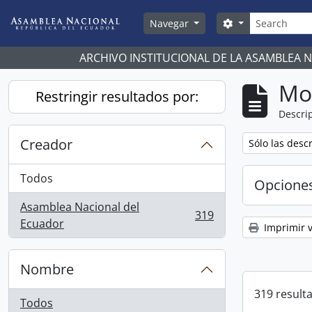
Skip to main content
Búsqueda
Search options
Navegar
ARCHIVO INSTITUCIONAL DE LA ASAMBLEA 
Mo
Restringir resultados por:
Descrip
Creador
Remove filter:
Sólo las desc
Todos
Opcione
Asamblea Nacional del
319
, 319 resultados
Ecuador
Imprimir v
Nombre
319 result
Todos