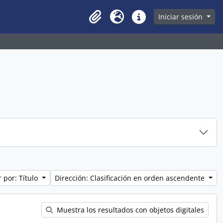
owse page
Iniciar sesión
Clipboard
Idioma
Enlaces rápidos
 por: Título
Dirección: Clasificación en orden ascendente
Muestra los resultados con objetos digitales