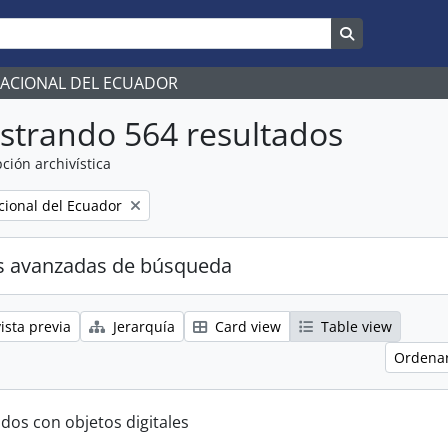
Search in br
NACIONAL DEL ECUADOR
strando 564 resultados
ción archivística
ional del Ecuador
s avanzadas de búsqueda
ista previa
Jerarquía
Card view
Table view
Ordenar
ados con objetos digitales