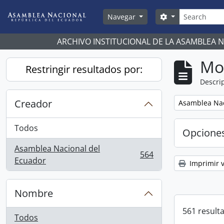
Skip to main content
Búsqueda
Search options
Navegar
ARCHIVO INSTITUCIONAL DE LA ASAMBLEA 
Mo
Restringir resultados por:
Descrip
Creador
Remove filter:
Asamblea Nac
Todos
Opcione
Asamblea Nacional del
564
, 564 resultados
Ecuador
Imprimir v
Nombre
561 result
Todos