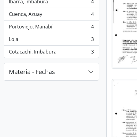
Ibarra, Imbabura
4
, 4 resultados
Cuenca, Azuay
4
, 4 resultados
Portoviejo, Manabí
4
, 4 resultados
Loja
3
, 3 resultados
Cotacachi, Imbabura
3
, 3 resultados
Materia - Fechas