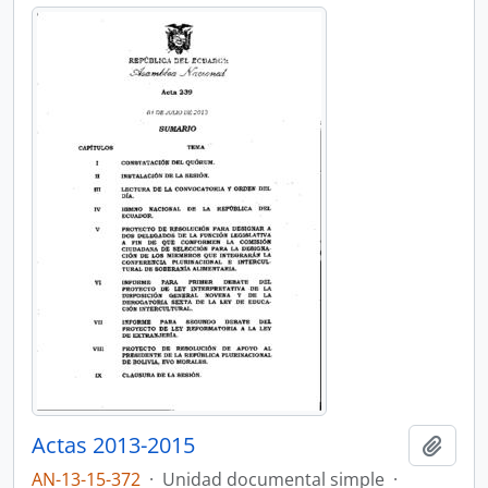
Actas 2013-2015
Añadi
AN-13-15-372
·
Unidad documental simple
·