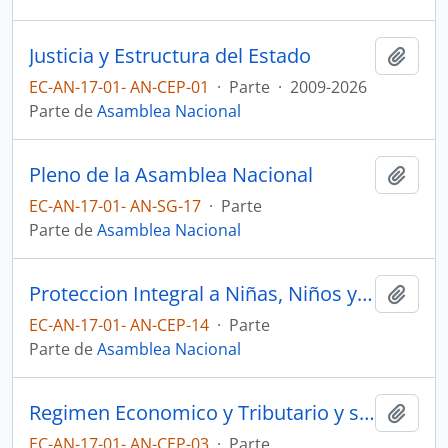
Justicia y Estructura del Estado
Añadi
EC-AN-17-01- AN-CEP-01
·
Parte
·
2009-2026
Parte de
Asamblea Nacional
Pleno de la Asamblea Nacional
Añadi
EC-AN-17-01- AN-SG-17
·
Parte
Parte de
Asamblea Nacional
Proteccion Integral a Niñas, Niños y Adolescentes
Añadi
EC-AN-17-01- AN-CEP-14
·
Parte
Parte de
Asamblea Nacional
Regimen Economico y Tributario y su Regulacion y Control
Añadi
EC-AN-17-01- AN-CEP-03
·
Parte