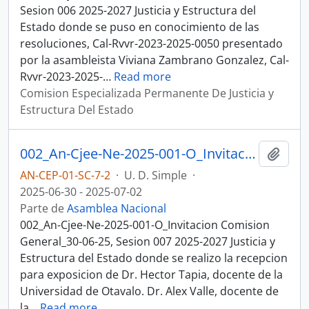
Sesion 006 2025-2027 Justicia y Estructura del
Estado donde se puso en conocimiento de las
resoluciones, Cal-Rvvr-2023-2025-0050 presentado
por la asambleista Viviana Zambrano Gonzalez, Cal-
Rvvr-2023-2025-
…
Read more
Comision Especializada Permanente De Justicia y
Estructura Del Estado
002_An-Cjee-Ne-2025-001-O_Invitacion Comision General_30-06-25, Sesion 007 Justicia y Estructura del Estado
Añadi
AN-CEP-01-SC-7-2
·
U. D. Simple
·
2025-06-30 - 2025-07-02
Parte de
Asamblea Nacional
002_An-Cjee-Ne-2025-001-O_Invitacion Comision
General_30-06-25, Sesion 007 2025-2027 Justicia y
Estructura del Estado donde se realizo la recepcion
para exposicion de Dr. Hector Tapia, docente de la
Universidad de Otavalo. Dr. Alex Valle, docente de
la
…
Read more