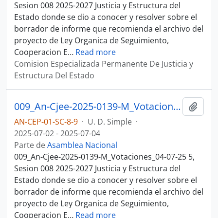
Sesion 008 2025-2027 Justicia y Estructura del
Estado donde se dio a conocer y resolver sobre el
borrador de informe que recomienda el archivo del
proyecto de Ley Organica de Seguimiento,
Cooperacion E
…
Read more
Comision Especializada Permanente De Justicia y
Estructura Del Estado
009_An-Cjee-2025-0139-M_Votaciones_04-07-25, Sesion 008 Justicia y Estructura del Estado
Añadi
AN-CEP-01-SC-8-9
·
U. D. Simple
·
2025-07-02 - 2025-07-04
Parte de
Asamblea Nacional
009_An-Cjee-2025-0139-M_Votaciones_04-07-25 5,
Sesion 008 2025-2027 Justicia y Estructura del
Estado donde se dio a conocer y resolver sobre el
borrador de informe que recomienda el archivo del
proyecto de Ley Organica de Seguimiento,
Cooperacion E
…
Read more