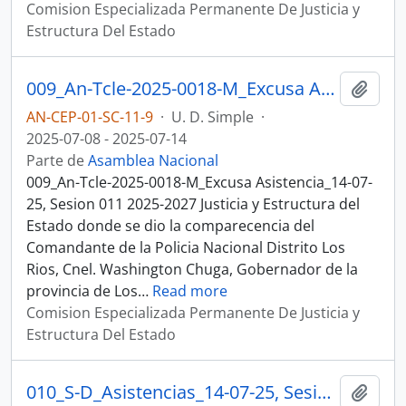
Comision Especializada Permanente De Justicia y
Estructura Del Estado
009_An-Tcle-2025-0018-M_Excusa Asistencia_14-07-25, Sesion 011 Justicia y Estructura del Estado
Añadi
AN-CEP-01-SC-11-9
·
U. D. Simple
·
2025-07-08 - 2025-07-14
Parte de
Asamblea Nacional
009_An-Tcle-2025-0018-M_Excusa Asistencia_14-07-
25, Sesion 011 2025-2027 Justicia y Estructura del
Estado donde se dio la comparecencia del
Comandante de la Policia Nacional Distrito Los
Rios, Cnel. Washington Chuga, Gobernador de la
provincia de Los
…
Read more
Comision Especializada Permanente De Justicia y
Estructura Del Estado
010_S-D_Asistencias_14-07-25, Sesion 011 Justicia y Estructura del Estado
Añadi