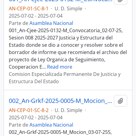
AN-CEP-01-SC-8-1
·
U. D. Simple
·
2025-07-02 - 2025-07-04
Parte de
Asamblea Nacional
001_An-Cjee-2025-0132-M_Convocatoria_02-07-25,
Sesion 008 2025-2027 Justicia y Estructura del
Estado donde se dio a conocer y resolver sobre el
borrador de informe que recomienda el archivo del
proyecto de Ley Organica de Seguimiento,
Cooperacion E
…
Read more
Comision Especializada Permanente De Justicia y
Estructura Del Estado
002_An-Grkf-2025-0005-M_Mocion_03-07-25, Sesion 008 Justicia y Estructura del Estado
Añadi
AN-CEP-01-SC-8-2
·
U. D. Simple
·
2025-07-02 - 2025-07-04
Parte de
Asamblea Nacional
002_An-Grkf-2025-0005-M_Mocion_03-07-255,