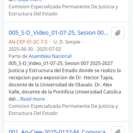
Comision Especializada Permanente De Justicia y
Estructura Del Estado
005_S-D_Video_01-07-25, Sesion 007 Justicia y Estructura del Estado
Añadi
AN-CEP-01-SC-7-5
·
U. D. Simple
·
2025-06-30 - 2025-07-02
Parte de
Asamblea Nacional
005_S-D_Video_01-07-25, Sesion 007 2025-2027
Justicia y Estructura del Estado donde se realizo la
recepcion para exposicion de Dr. Hector Tapia,
docente de la Universidad de Otavalo. Dr. Alex
Valle, docente de la Pontificia Universidad Catolica
del
…
Read more
Comision Especializada Permanente De Justicia y
Estructura Del Estado
001_An-Cjee-2025-0132-M_Convocatoria_02-07-25, Sesion 008 Justicia y Estructura del Estado
Añadi