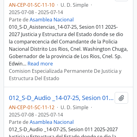
AN-CEP-01-SC-11-10
·
U. D. Simple
·
2025-07-08 - 2025-07-14
Parte de
Asamblea Nacional
010_S-D_Asistencias_14-07-25, Sesion 011 2025-
2027 Justicia y Estructura del Estado donde se dio
la comparecencia del Comandante de la Policia
Nacional Distrito Los Rios, Cnel. Washington Chuga,
Gobernador de la provincia de Los Rios, Cnel. Sp.
Edwin
…
Read more
Comision Especializada Permanente De Justicia y
Estructura Del Estado
012_S-D_Audio _14-07-25, Sesion 011 Justicia y Estructura del Estado
Añadi
AN-CEP-01-SC-11-12
·
U. D. Simple
·
2025-07-08 - 2025-07-14
Parte de
Asamblea Nacional
012_S-D_Audio _14-07-25, Sesion 011 2025-2027
Justicia y Estructura del Estado donde se dio la