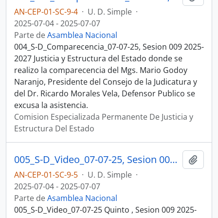
AN-CEP-01-SC-9-4
·
U. D. Simple
·
2025-07-04 - 2025-07-07
Parte de
Asamblea Nacional
004_S-D_Comparecencia_07-07-25, Sesion 009 2025-
2027 Justicia y Estructura del Estado donde se
realizo la comparecencia del Mgs. Mario Godoy
Naranjo, Presidente del Consejo de la Judicatura y
del Dr. Ricardo Morales Vela, Defensor Publico se
excusa la asistencia.
Comision Especializada Permanente De Justicia y
Estructura Del Estado
005_S-D_Video_07-07-25, Sesion 009 Justicia y Estructura del Estado
Añadi
AN-CEP-01-SC-9-5
·
U. D. Simple
·
2025-07-04 - 2025-07-07
Parte de
Asamblea Nacional
005_S-D_Video_07-07-25 Quinto , Sesion 009 2025-