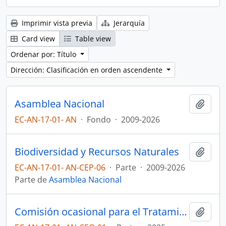
Imprimir vista previa
Jerarquía
Card view
Table view
Ordenar por: Título
Dirección: Clasificación en orden ascendente
Asamblea Nacional
Añadi
EC-AN-17-01- AN
·
Fondo
·
2009-2026
Biodiversidad y Recursos Naturales
Añadi
EC-AN-17-01- AN-CEP-06
·
Parte
·
2009-2026
Parte de
Asamblea Nacional
Comisión ocasional para el Tratamiento de Reformas a los artículos 110 y 115 de la Constitución
Añadi