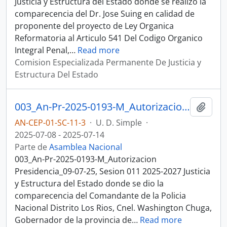
Justicia y Estructura del Estado donde se realizo la
comparecencia del Dr. Jose Suing en calidad de
proponente del proyecto de Ley Organica
Reformatoria al Articulo 541 Del Codigo Organico
Integral Penal,
…
Read more
Comision Especializada Permanente De Justicia y
Estructura Del Estado
003_An-Pr-2025-0193-M_Autorizacion Presidencia_09-07-25, Sesion 011 Justicia y Estructura del Estado
Añadi
AN-CEP-01-SC-11-3
·
U. D. Simple
·
2025-07-08 - 2025-07-14
Parte de
Asamblea Nacional
003_An-Pr-2025-0193-M_Autorizacion
Presidencia_09-07-25, Sesion 011 2025-2027 Justicia
y Estructura del Estado donde se dio la
comparecencia del Comandante de la Policia
Nacional Distrito Los Rios, Cnel. Washington Chuga,
Gobernador de la provincia de
…
Read more