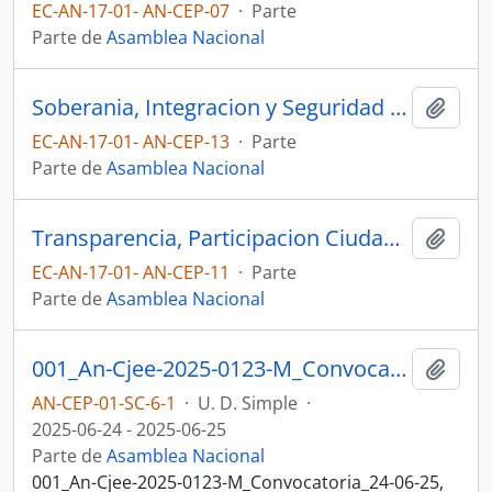
EC-AN-17-01- AN-CEP-07
·
Parte
Parte de
Asamblea Nacional
Soberania, Integracion y Seguridad Integral
Añadi
EC-AN-17-01- AN-CEP-13
·
Parte
Parte de
Asamblea Nacional
Transparencia, Participacion Ciudadana y Control Social
Añadi
EC-AN-17-01- AN-CEP-11
·
Parte
Parte de
Asamblea Nacional
001_An-Cjee-2025-0123-M_Convocatoria_24-06-25, Sesion 006 Justicia y Estructura del Estado
Añadi
AN-CEP-01-SC-6-1
·
U. D. Simple
·
2025-06-24 - 2025-06-25
Parte de
Asamblea Nacional
001_An-Cjee-2025-0123-M_Convocatoria_24-06-25,