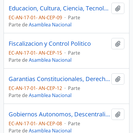
Educacion, Cultura, Ciencia, Tecnologia, Innovacion y Saberes Ancestrales
Añadi
EC-AN-17-01- AN-CEP-09
·
Parte
Parte de
Asamblea Nacional
Fiscalizacion y Control Politico
Añadi
EC-AN-17-01- AN-CEP-15
·
Parte
Parte de
Asamblea Nacional
Garantias Constitucionales, Derechos Humanos, Derechos Colectivos y la Interculturalidad
Añadi
EC-AN-17-01- AN-CEP-12
·
Parte
Parte de
Asamblea Nacional
Gobiernos Autonomos, Descentralizacion, Competencias y Organizacion del Territorio
Añadi
EC-AN-17-01- AN-CEP-08
·
Parte
Parte de
Asamblea Nacional