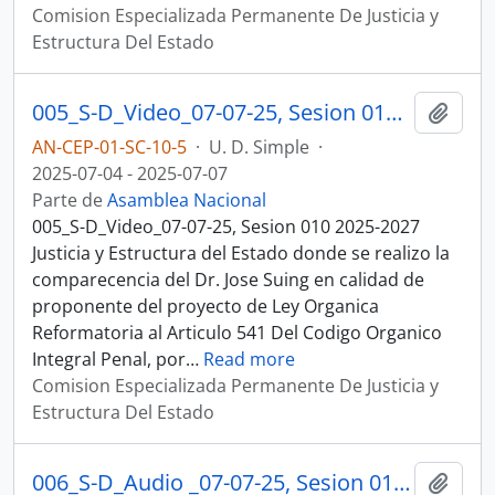
Comision Especializada Permanente De Justicia y
Estructura Del Estado
005_S-D_Video_07-07-25, Sesion 010 Justicia y Estructura del Estado
Añadi
AN-CEP-01-SC-10-5
·
U. D. Simple
·
2025-07-04 - 2025-07-07
Parte de
Asamblea Nacional
005_S-D_Video_07-07-25, Sesion 010 2025-2027
Justicia y Estructura del Estado donde se realizo la
comparecencia del Dr. Jose Suing en calidad de
proponente del proyecto de Ley Organica
Reformatoria al Articulo 541 Del Codigo Organico
Integral Penal, por
…
Read more
Comision Especializada Permanente De Justicia y
Estructura Del Estado
006_S-D_Audio _07-07-25, Sesion 010 Justicia y Estructura del Estado
Añadi