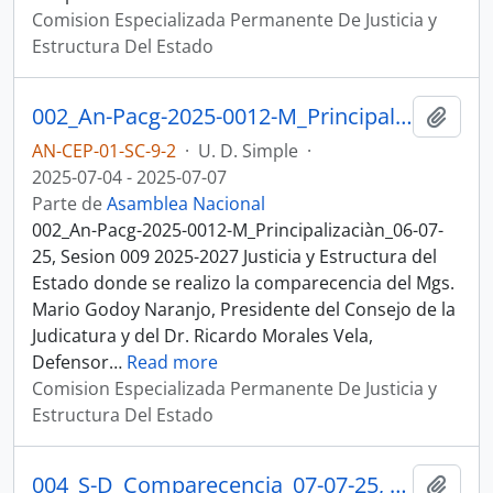
Comision Especializada Permanente De Justicia y
Estructura Del Estado
002_An-Pacg-2025-0012-M_Principalizaciàn_06-07-25, Sesion 009 Justicia y Estructura del Estado
Añadi
AN-CEP-01-SC-9-2
·
U. D. Simple
·
2025-07-04 - 2025-07-07
Parte de
Asamblea Nacional
002_An-Pacg-2025-0012-M_Principalizaciàn_06-07-
25, Sesion 009 2025-2027 Justicia y Estructura del
Estado donde se realizo la comparecencia del Mgs.
Mario Godoy Naranjo, Presidente del Consejo de la
Judicatura y del Dr. Ricardo Morales Vela,
Defensor
…
Read more
Comision Especializada Permanente De Justicia y
Estructura Del Estado
004_S-D_Comparecencia_07-07-25, Sesion 009 Justicia y Estructura del Estado
Añadi