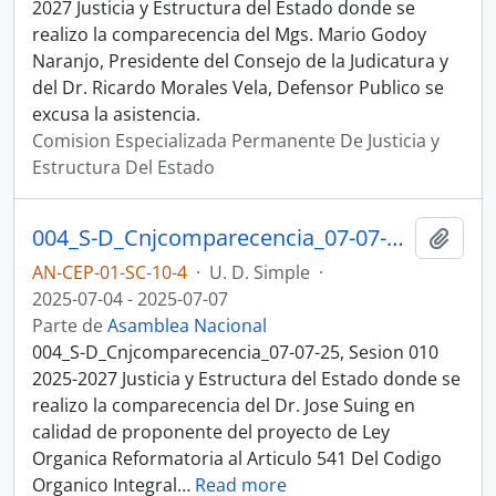
2027 Justicia y Estructura del Estado donde se
realizo la comparecencia del Mgs. Mario Godoy
Naranjo, Presidente del Consejo de la Judicatura y
del Dr. Ricardo Morales Vela, Defensor Publico se
excusa la asistencia.
Comision Especializada Permanente De Justicia y
Estructura Del Estado
004_S-D_Cnjcomparecencia_07-07-25, Sesion 010 Justicia y Estructura del Estado
Añadi
AN-CEP-01-SC-10-4
·
U. D. Simple
·
2025-07-04 - 2025-07-07
Parte de
Asamblea Nacional
004_S-D_Cnjcomparecencia_07-07-25, Sesion 010
2025-2027 Justicia y Estructura del Estado donde se
realizo la comparecencia del Dr. Jose Suing en
calidad de proponente del proyecto de Ley
Organica Reformatoria al Articulo 541 Del Codigo
Organico Integral
…
Read more