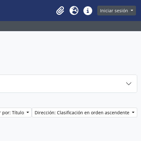
owse page
Iniciar sesión
Clipboard
Idioma
Enlaces rápidos
 por: Título
Dirección: Clasificación en orden ascendente