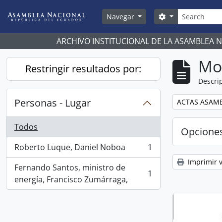
Skip to main content
Búsqueda
Search options
Navegar
ARCHIVO INSTITUCIONAL DE LA ASAMBLEA 
Mo
Restringir resultados por:
Descrip
Personas - Lugar
Remove filter:
ACTAS ASAMB
Todos
Opcione
Roberto Luque, Daniel Noboa
1
, 1 resultados
Imprimir v
Fernando Santos, ministro de
1
, 1 resultados
energía, Francisco Zumárraga,