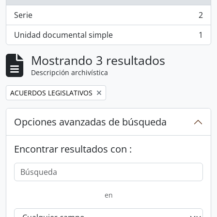
Serie
2
, 2 resultados
Unidad documental simple
1
, 1 resultados
Mostrando 3 resultados
Descripción archivística
Remove filter:
ACUERDOS LEGISLATIVOS
Opciones avanzadas de búsqueda
Encontrar resultados con :
en