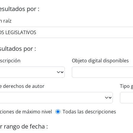
esultados por :
n raíz
esultados por :
escripción
Objeto digital disponibles
e derechos de autor
Tipo 
l description filter
ciones de máximo nivel
Todas las descripciones
or rango de fecha :