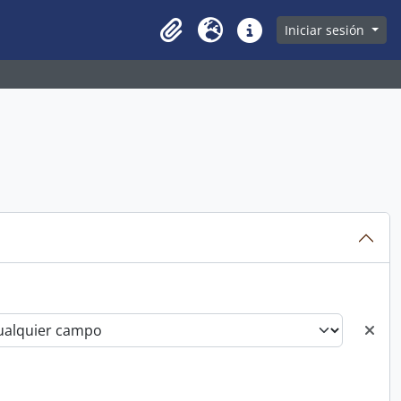
owse page
Iniciar sesión
Clipboard
Idioma
Enlaces rápidos