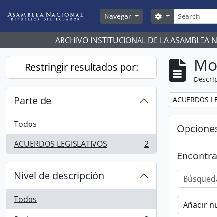
Skip to main content
Búsqueda
Search options
Navegar
ARCHIVO INSTITUCIONAL DE LA ASAMBLEA 
Mo
Restringir resultados por:
Descrip
Parte de
Remove filter:
ACUERDOS LE
Todos
Opcione
ACUERDOS LEGISLATIVOS
2
, 2 resultados
Encontra
Nivel de descripción
Todos
Añadir nu