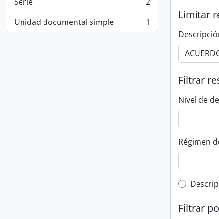
Serie
2
, 2 resultados
Limitar r
Unidad documental simple
1
, 1 resultados
Descripció
Filtrar r
Nivel de d
Régimen d
Top-leve
Descrip
Filtrar p