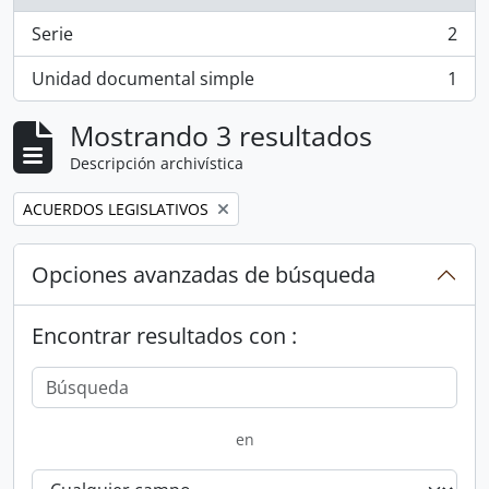
Serie
2
, 2 resultados
Unidad documental simple
1
, 1 resultados
Mostrando 3 resultados
Descripción archivística
Remove filter:
ACUERDOS LEGISLATIVOS
Opciones avanzadas de búsqueda
Encontrar resultados con :
en