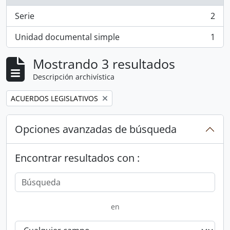
Serie
2
, 2 resultados
Unidad documental simple
1
, 1 resultados
Mostrando 3 resultados
Descripción archivística
Remove filter:
ACUERDOS LEGISLATIVOS
Opciones avanzadas de búsqueda
Encontrar resultados con :
en