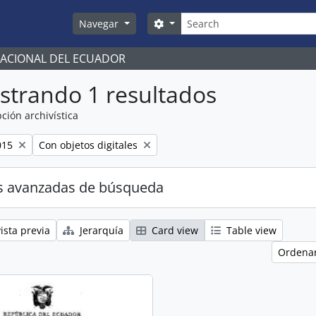
Búsqueda
Search options
Navegar
NACIONAL DEL ECUADOR
strando 1 resultados
ción archivística
Remove filter:
015
Con objetos digitales
s avanzadas de búsqueda
ista previa
Jerarquía
Card view
Table view
Ordenar