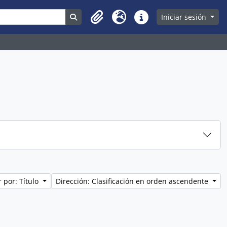
Search in browse page
Iniciar sesión
Clipboard
Idioma
Enlaces rápidos
 por: Título
Dirección: Clasificación en orden ascendente