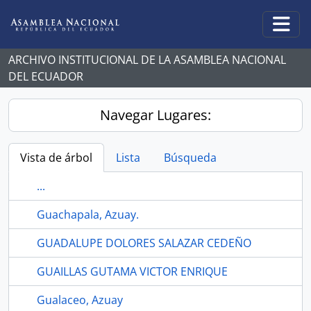
Skip to main content
Togg
ARCHIVO INSTITUCIONAL DE LA ASAMBLEA NACIONAL
DEL ECUADOR
Navegar Lugares:
Vista de árbol
Lista
Búsqueda
...
Guachapala, Azuay.
GUADALUPE DOLORES SALAZAR CEDEÑO
GUAILLAS GUTAMA VICTOR ENRIQUE
Gualaceo, Azuay