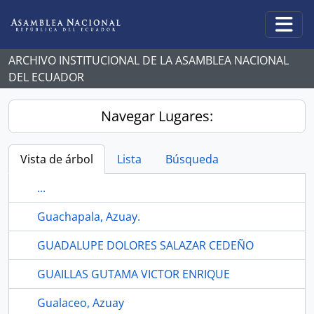
Skip to main content
Togg
ARCHIVO INSTITUCIONAL DE LA ASAMBLEA NACIONAL
DEL ECUADOR
Navegar Lugares:
Vista de árbol
Lista
Búsqueda
...
Guachapala, Azuay.
GUADALUPE DOLORES SALAZAR CEDEÑO
GUAILLAS GUTAMA VICTOR ENRIQUE
Gualaceo, Azuay