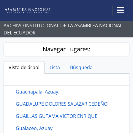
Skip to main content
Togg
ARCHIVO INSTITUCIONAL DE LA ASAMBLEA NACIONAL
DEL ECUADOR
Navegar Lugares:
Vista de árbol
Lista
Búsqueda
...
Guachapala, Azuay.
GUADALUPE DOLORES SALAZAR CEDEÑO
GUAILLAS GUTAMA VICTOR ENRIQUE
Gualaceo, Azuay