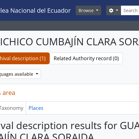
Search
lea Nacional del Ecuador
Search opti
Browse
ICHICO CUMBAJÍN CLARA SOR
hival description (1)
Related Authority record (0)
guages available
 area
Taxonomy
Places
ival description results for G
JÍN CLARA SORAIDA