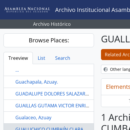
Skip to main content
Archivo Institucional Asamb
Archivo Histórico
GUALL
Browse Places:
Related Arc
Treeview
List
Search
Other lan
...
Guachapala, Azuay.
Elements
GUADALUPE DOLORES SALAZAR CEDEÑO
GUAILLAS GUTAMA VICTOR ENRIQUE
1 Arch
Gualaceo, Azuay
CUMBA
GUALLICHICO CUMBAJÍN CLARA SORAIDA