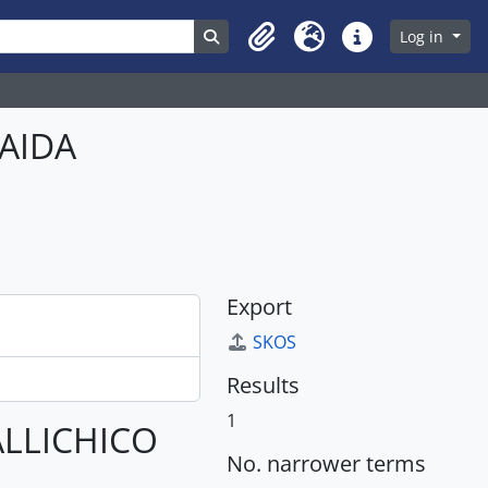
ons
Search in browse page
Log in
Clipboard
Language
Quick links
AIDA
Export
SKOS
Results
1
UALLICHICO
No. narrower terms