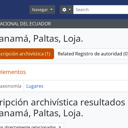
Búsqueda
Search options
Navegar
NACIONAL DEL ECUADOR
namá, Paltas, Loja.
cripción archivística (1)
Related Registro de autoridad (0
elementos
axonomía
Lugares
ripción archivística resultados
namá, Paltas, Loja.
os directamente relacionados