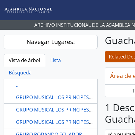
Skip to main content
ARCHIVO INSTITUCIONAL DE LA ASAMBLEA 
Guacha
Navegar Lugares:
Related Des
Vista de árbol
Lista
Búsqueda
Área de 
...
T
GRUPO MUSICAL LOS PRINCIPES DEL ECUADOR.
1 Desc
GRUPO MUSICAL LOS PRINCIPES DEL ECUADOR. EL ORO
Guacha
GRUPO MUSICAL LOS PRINCIPES DEL ECUADOR. EL ORO
GRUPO RODANDO ECUADOR
Remove filter:
Sólo resultad