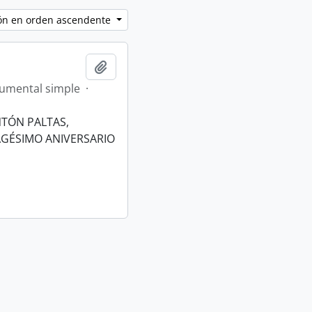
ción en orden ascendente
Añadir al portapapeles
umental simple
·
NTÓN PALTAS,
AGÉSIMO ANIVERSARIO