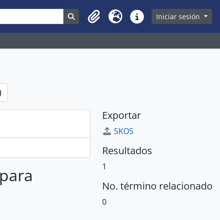
Search in browse page
Iniciar sesión
Clipboard
Idioma
Enlaces rápidos
)
Exportar
SKOS
Resultados
1
 para
No. término relacionado
0