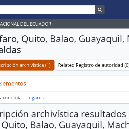
Search in br
NACIONAL DEL ECUADOR
lfaro, Quito, Balao, Guayaquil
aldas
cripción archivística (1)
Related Registro de autoridad (0
elementos
axonomía
Lugares
ripción archivística resultados
, Quito, Balao, Guayaquil, Mac