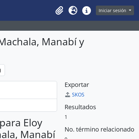
owse page
Iniciar sesión
Clipboard
Idioma
Enlaces rápidos
, Machala, Manabí y
)
Exportar
SKOS
Resultados
1
 para Eloy
No. término relacionado
hala, Manabí