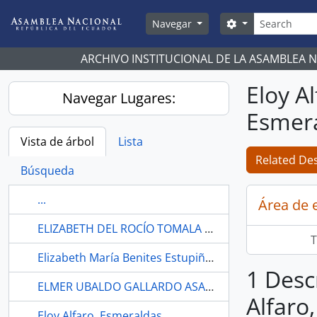
Skip to main content
Búsqueda
Search options
Navegar
ARCHIVO INSTITUCIONAL DE LA ASAMBLEA 
Eloy A
Navegar Lugares:
Esmer
Vista de árbol
Lista
Related Des
Búsqueda
...
Área de 
ELIZABETH DEL ROCÍO TOMALA ROSALES
T
Elizabeth María Benites Estupiñán
1 Desc
ELMER UBALDO GALLARDO ASANZA
Alfaro
Eloy Alfaro, Esmeraldas.