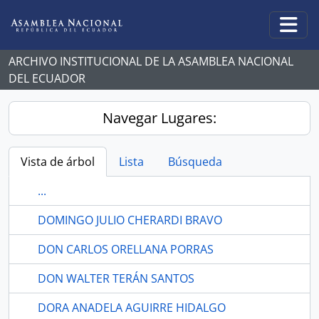
Skip to main content
Togg
ARCHIVO INSTITUCIONAL DE LA ASAMBLEA NACIONAL
DEL ECUADOR
Navegar Lugares:
Vista de árbol
Lista
Búsqueda
...
DOMINGO JULIO CHERARDI BRAVO
DON CARLOS ORELLANA PORRAS
DON WALTER TERÁN SANTOS
DORA ANADELA AGUIRRE HIDALGO