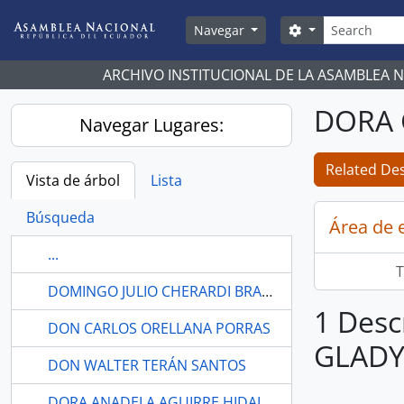
Skip to main content
Búsqueda
Search options
Navegar
ARCHIVO INSTITUCIONAL DE LA ASAMBLEA 
DORA 
Navegar Lugares:
Related Des
Vista de árbol
Lista
Búsqueda
Área de 
...
T
DOMINGO JULIO CHERARDI BRAVO
1 Desc
DON CARLOS ORELLANA PORRAS
GLADY
DON WALTER TERÁN SANTOS
DORA ANADELA AGUIRRE HIDALGO