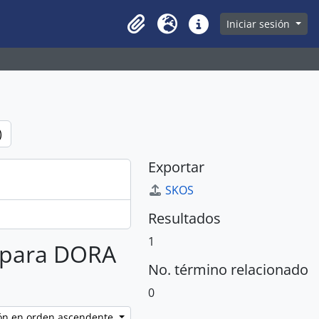
owse page
Iniciar sesión
Clipboard
Idioma
Enlaces rápidos
)
Exportar
SKOS
Resultados
1
s para DORA
No. término relacionado
0
ción en orden ascendente