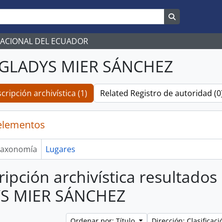
Search in br
NACIONAL DEL ECUADOR
GLADYS MIER SÁNCHEZ
cripción archivística (1)
Related Registro de autoridad (0
elementos
axonomía
Lugares
ripción archivística resultado
S MIER SÁNCHEZ
Ordenar por: Título
Dirección: Clasifica