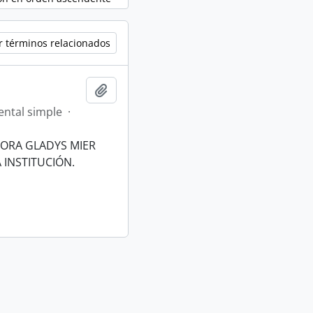
r términos relacionados
Añadir al portapapeles
ntal simple
·
DORA GLADYS MIER
 INSTITUCIÓN.