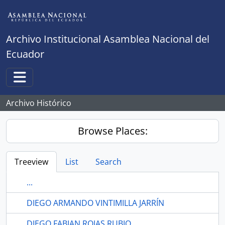
Skip to main content
Archivo Institucional Asamblea Nacional del
Ecuador
Toggle navigation
Archivo Histórico
Browse Places:
Treeview
List
Search
...
DIEGO ARMANDO VINTIMILLA JARRÍN
DIEGO FABIAN ROJAS RUBIO