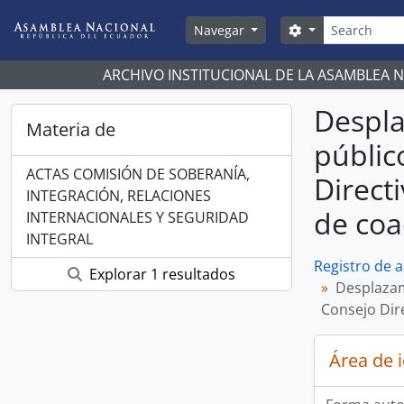
Skip to main content
Búsqueda
Search options
Navegar
ARCHIVO INSTITUCIONAL DE LA ASAMBLEA 
Despla
Materia de
públic
ACTAS COMISIÓN DE SOBERANÍA,
Direct
INTEGRACIÓN, RELACIONES
de coac
INTERNACIONALES Y SEGURIDAD
INTEGRAL
Registro de 
Explorar 1 resultados
Desplazami
Consejo Dire
Área de 