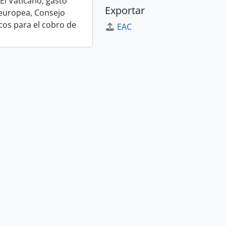
El Vaticano, gasto
Exportar
a europea, Consejo
icos para el cobro de
EAC