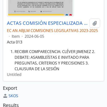
ACTAS COMISIÓN ESPECIALIZADA OCASIONAL QUE INVESTIGA EL ASESINATO DE FERNANDO VILLAVICENCIO
Add t
EC AN ABJLM COMISIONES LEGISLATIVAS 2023-2025
·
Item
·
2024-06-05
Acta 013
RECIBIR COMPARECENCIA: CLÉVER JIMENEZ 2.
DEBATE: ASAMBLEÍSTAS E INVITADO PARA
PREGUNTAS, CRITERIOS Y PRECISIONES 3.
CLAUSURA DE LA SESIÓN
Untitled
Export
SKOS
Results