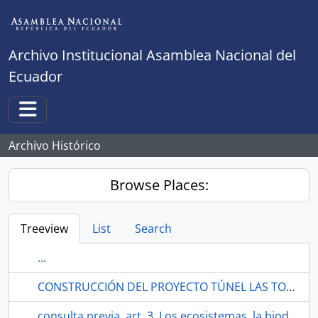
Skip to main content
Archivo Institucional Asamblea Nacional del
Ecuador
Toggle navigation
Archivo Histórico
Browse Places:
Treeview
List
Search
...
CONSTRUCCIÓN DEL PROYECTO TÚNEL LAS TOTORAS.
consulta previa, art. 3, Los ecosistemas, la biodiversidad, la tierra y los territorios