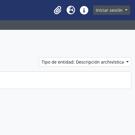
owse page
Iniciar sesión
Clipboard
Idioma
Enlaces rápidos
Tipo de entidad: Descripción archivística