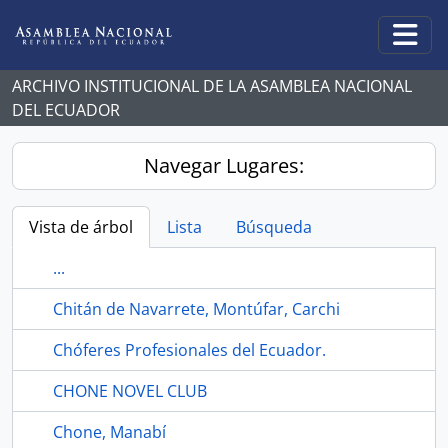
Skip to main content
Togg
ARCHIVO INSTITUCIONAL DE LA ASAMBLEA NACIONAL
DEL ECUADOR
Navegar Lugares:
Vista de árbol
Lista
Búsqueda
...
Chitán de Navarrete, Montúfar, Carchi
Chóferes Profesionales del Ecuador.
CHONE NOVEL CLUB
Chone, Manabí