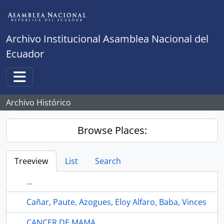
Skip to main content
Archivo Institucional Asamblea Nacional del
Ecuador
Toggle navigation
Archivo Histórico
Browse Places:
Treeview
List
Search
...
Cañar, Paute, Azogues, Eloy Alfaro, Baba, Vinces
CANCER DE MAMA