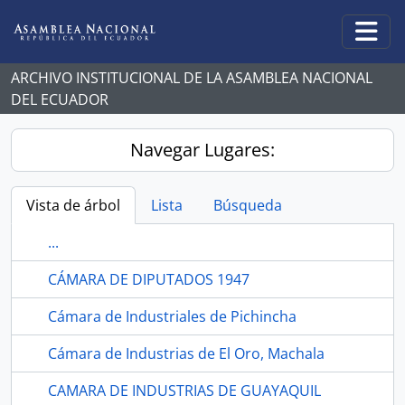
Skip to main content
Togg
ARCHIVO INSTITUCIONAL DE LA ASAMBLEA NACIONAL
DEL ECUADOR
Navegar Lugares:
Vista de árbol
Lista
Búsqueda
...
CÁMARA DE DIPUTADOS 1947
Cámara de Industriales de Pichincha
Cámara de Industrias de El Oro, Machala
CAMARA DE INDUSTRIAS DE GUAYAQUIL