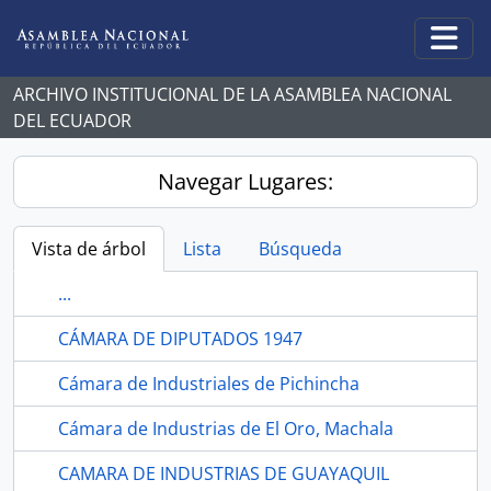
Skip to main content
Togg
ARCHIVO INSTITUCIONAL DE LA ASAMBLEA NACIONAL
DEL ECUADOR
Navegar Lugares:
Vista de árbol
Lista
Búsqueda
...
CÁMARA DE DIPUTADOS 1947
Cámara de Industriales de Pichincha
Cámara de Industrias de El Oro, Machala
CAMARA DE INDUSTRIAS DE GUAYAQUIL