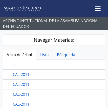
Skip to main content
Togg
ARCHIVO INSTITUCIONAL DE LA ASAMBLEA NACIONAL
DEL ECUADOR
Navegar Materias:
Vista de árbol
Lista
Búsqueda
...
CAL-2011
CAL-2011
CAL-2011
CAL-2011