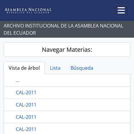
Skip to main content
Togg
ARCHIVO INSTITUCIONAL DE LA ASAMBLEA NACIONAL
DEL ECUADOR
Navegar Materias:
Vista de árbol
Lista
Búsqueda
...
CAL-2011
CAL-2011
CAL-2011
CAL-2011