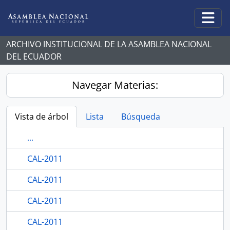
Skip to main content
Togg
ARCHIVO INSTITUCIONAL DE LA ASAMBLEA NACIONAL
DEL ECUADOR
Navegar Materias:
Vista de árbol
Lista
Búsqueda
...
CAL-2011
CAL-2011
CAL-2011
CAL-2011