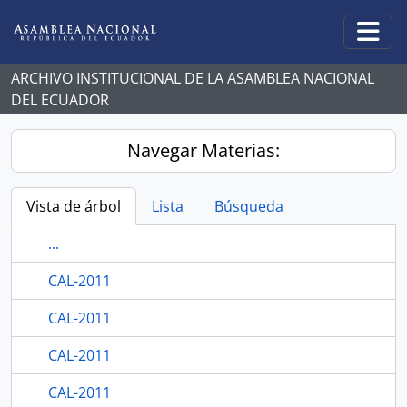
Skip to main content
Togg
ARCHIVO INSTITUCIONAL DE LA ASAMBLEA NACIONAL
DEL ECUADOR
Navegar Materias:
Vista de árbol
Lista
Búsqueda
...
CAL-2011
CAL-2011
CAL-2011
CAL-2011