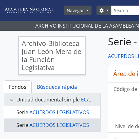
Skip to main content
Búsqueda
Search options
Navegar
ARCHIVO INSTITUCIONAL DE LA ASAMBLEA 
Serie
Archivo-Biblioteca
Juan León Mera de
ACUERDOS L
la Función
Legislativa
Área de 
Fondos
Búsqueda rápida
Código de 
Unidad documental simple
EC/AN/ABJLM/ACUERDOS/579/A - ACUERDOS LEGISLATIVOS
Serie
ACUERDOS LEGISLATIVOS
Serie
ACUERDOS LEGISLATIVOS
Nivel de d