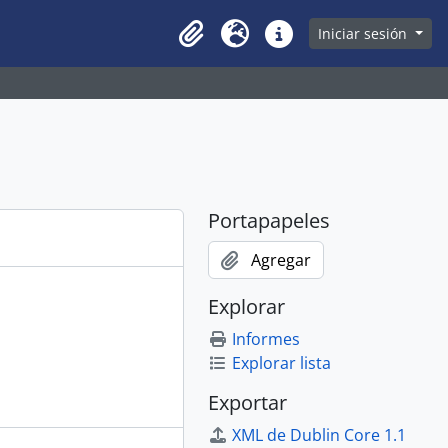
owse page
Iniciar sesión
Clipboard
Idioma
Enlaces rápidos
Portapapeles
Agregar
Explorar
Informes
Explorar lista
Exportar
XML de Dublin Core 1.1