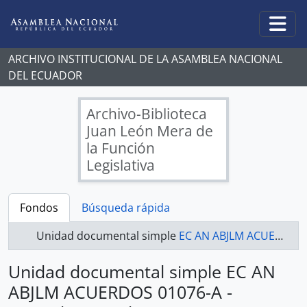
Skip to main content
Togg
ARCHIVO INSTITUCIONAL DE LA ASAMBLEA NACIONAL
DEL ECUADOR
Archivo-Biblioteca
Juan León Mera de
la Función
Legislativa
Fondos
Búsqueda rápida
Unidad documental simple
EC AN ABJLM ACUERDOS 01076-A - Acuerdos Legislativos
Unidad documental simple EC AN
ABJLM ACUERDOS 01076-A -