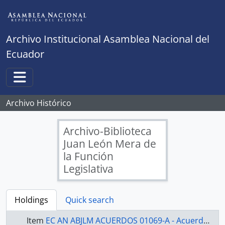
Skip to main content
Archivo Institucional Asamblea Nacional del
Ecuador
Toggle navigation
Archivo Histórico
Archivo-Biblioteca
Juan León Mera de
la Función
Legislativa
Holdings
Quick search
Item
EC AN ABJLM ACUERDOS 01069-A - Acuerdos Legislativos