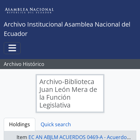
Skip to main content
Archivo Institucional Asamblea Nacional del
Ecuador
Toggle navigation
Archivo Histórico
Archivo-Biblioteca
Juan León Mera de
la Función
Legislativa
Holdings
Quick search
Item
EC AN ABJLM ACUERDOS 0469-A - Acuerdos Legislativos