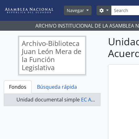
Skip to main content
Búsqueda
Search options
Navegar
ARCHIVO INSTITUCIONAL DE LA ASAMBLEA 
Unida
Archivo-Biblioteca
Juan León Mera de
Acuerd
la Función
Legislativa
Fondos
Búsqueda rápida
Unidad documental simple
EC AN ABJLM ACUERDOS 0152-A - Acuerdos Legislativos