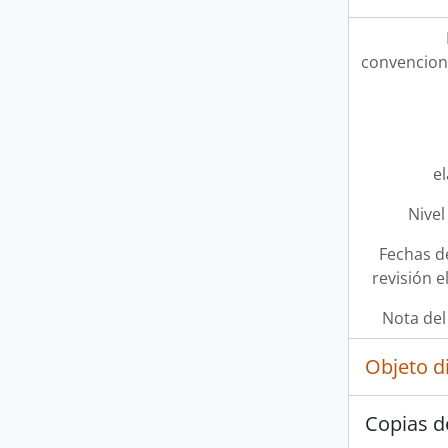
convencion
e
Nivel
Fechas d
revisión e
Nota del
Objeto d
Copias d