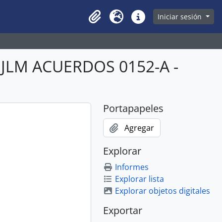
owse page
Iniciar sesión
Clipboard
Idioma
Enlaces rápidos
BJLM ACUERDOS 0152-A -
Portapapeles
Agregar
Explorar
Informes
Explorar lista
Explorar objetos digitales
Exportar