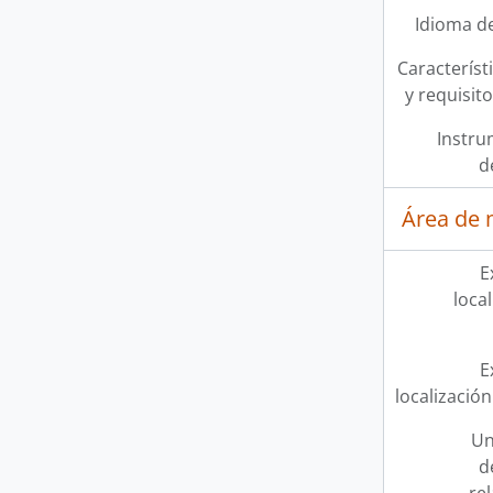
Idioma de
Característi
y requisit
Instru
d
Área de 
E
loca
E
localización
Un
d