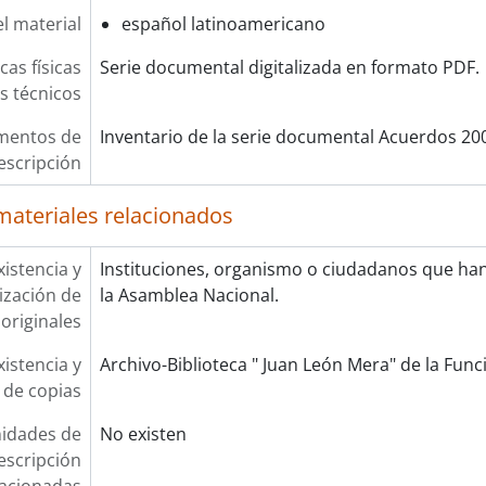
l material
español latinoamericano
cas físicas
Serie documental digitalizada en formato PDF.
os técnicos
mentos de
Inventario de la serie documental Acuerdos 20
escripción
materiales relacionados
xistencia y
Instituciones, organismo o ciudadanos que ha
lización de
la Asamblea Nacional.
originales
xistencia y
Archivo-Biblioteca " Juan León Mera" de la Funci
 de copias
idades de
No existen
escripción