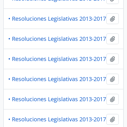
• Resoluciones Legislativas 2013-2017
Añadi
• Resoluciones Legislativas 2013-2017
Añadi
• Resoluciones Legislativas 2013-2017
Añadi
• Resoluciones Legislativas 2013-2017
Añadi
• Resoluciones Legislativas 2013-2017
Añadi
• Resoluciones Legislativas 2013-2017
Añadi