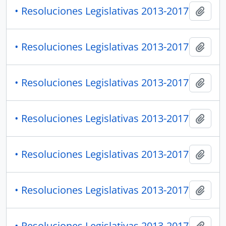
• Resoluciones Legislativas 2013-2017
Añadi
• Resoluciones Legislativas 2013-2017
Añadi
• Resoluciones Legislativas 2013-2017
Añadi
• Resoluciones Legislativas 2013-2017
Añadi
• Resoluciones Legislativas 2013-2017
Añadi
• Resoluciones Legislativas 2013-2017
Añadi
• Resoluciones Legislativas 2013-2017
Añadi