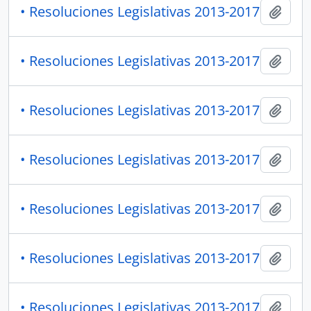
• Resoluciones Legislativas 2013-2017
Añadi
• Resoluciones Legislativas 2013-2017
Añadi
• Resoluciones Legislativas 2013-2017
Añadi
• Resoluciones Legislativas 2013-2017
Añadi
• Resoluciones Legislativas 2013-2017
Añadi
• Resoluciones Legislativas 2013-2017
Añadi
• Resoluciones Legislativas 2013-2017
Añadi