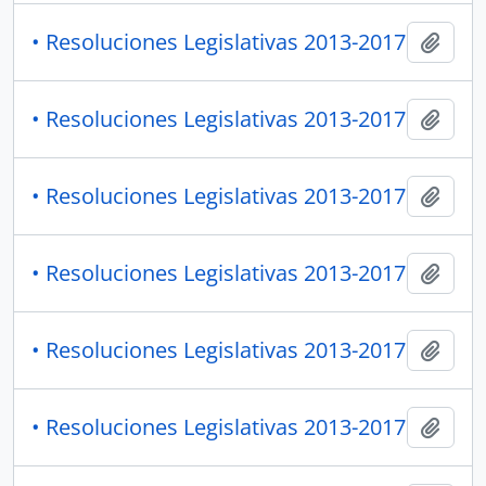
• Resoluciones Legislativas 2013-2017
Añadi
• Resoluciones Legislativas 2013-2017
Añadi
• Resoluciones Legislativas 2013-2017
Añadi
• Resoluciones Legislativas 2013-2017
Añadi
• Resoluciones Legislativas 2013-2017
Añadi
• Resoluciones Legislativas 2013-2017
Añadi