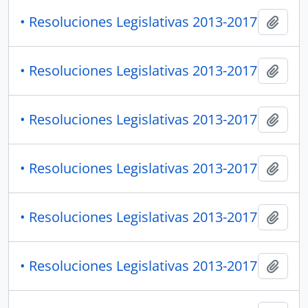
• Resoluciones Legislativas 2013-2017
Añadi
• Resoluciones Legislativas 2013-2017
Añadi
• Resoluciones Legislativas 2013-2017
Añadi
• Resoluciones Legislativas 2013-2017
Añadi
• Resoluciones Legislativas 2013-2017
Añadi
• Resoluciones Legislativas 2013-2017
Añadi