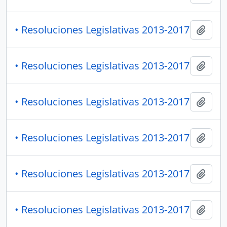
• Resoluciones Legislativas 2013-2017
Añadi
• Resoluciones Legislativas 2013-2017
Añadi
• Resoluciones Legislativas 2013-2017
Añadi
• Resoluciones Legislativas 2013-2017
Añadi
• Resoluciones Legislativas 2013-2017
Añadi
• Resoluciones Legislativas 2013-2017
Añadi