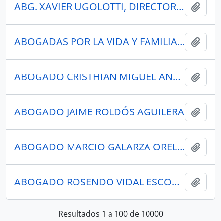
ABG. XAVIER UGOLOTTI, DIRECTOR EJECUTIVO DE LA AGENCIA DE REGULACIÓN Y CONTROL DE ENERGÍA Y RECURSOS NATURALES NO RENOVABLES
Añadi
ABOGADAS POR LA VIDA Y FAMILIA CRISTINA FRANCO
Añadi
ABOGADO CRISTHIAN MIGUEL ANTONIO AGUIRRE PROAÑO
Añadi
ABOGADO JAIME ROLDÓS AGUILERA
Añadi
ABOGADO MARCIO GALARZA ORELLANA
Añadi
ABOGADO ROSENDO VIDAL ESCOBAR CÁRDENAS
Añadi
Resultados 1 a 100 de 10000