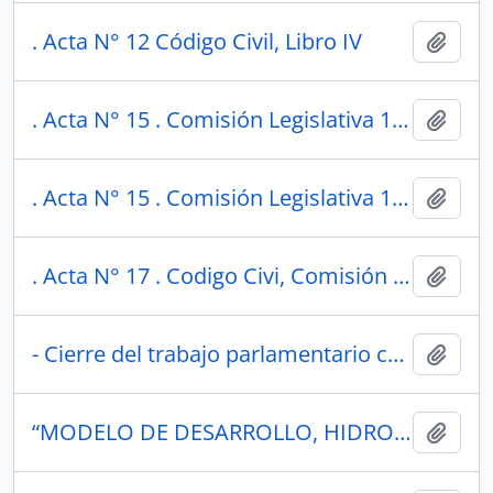
. Acta N° 12 Código Civil, Libro IV
Añadi
. Acta N° 15 . Comisión Legislativa 1950
Añadi
. Acta N° 15 . Comisión Legislativa 1950
Añadi
. Acta N° 17 . Codigo Civi, Comisión Legislativa 1950
Añadi
- Cierre del trabajo parlamentario correspondiente al período legislativo 2017-2021 de la Comisión.
Añadi
“MODELO DE DESARROLLO, HIDROCARBUROS ECOSISTEMAS FRÁGILES”,
Añadi