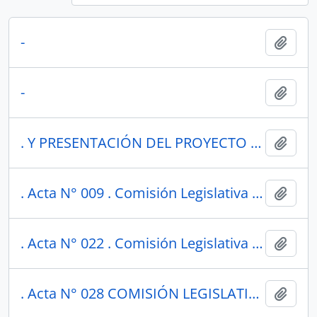
-
Añadi
-
Añadi
. Y PRESENTACIÓN DEL PROYECTO DE CÓDIGO ORGÁNICO PARA LA PROTECCIÓN INTEGRAL DE NIÑAS, NIÑOS Y ADOLESCENTES COPINNA
Añadi
. Acta N° 009 . Comisión Legislativa 1949
Añadi
. Acta N° 022 . Comisión Legislativa 1949
Añadi
. Acta N° 028 COMISIÓN LEGISLATIVA PERMANENTE 1949
Añadi