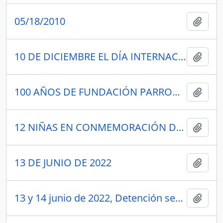
05/18/2010
Añadi
10 DE DICIEMBRE EL DÍA INTERNACIONAL DE LOS DERECHOS HUMANOS
Añadi
100 AÑOS DE FUNDACIÓN PARROQUIAL
Añadi
12 NIÑAS EN CONMEMORACIÓN DEL DÍA INTERNACIONAL DE LA NIÑA. AS. NOELIA RIVAS
Añadi
13 DE JUNIO DE 2022
Añadi
13 y 14 junio de 2022, Detención señor Leoniza Iza
Añadi