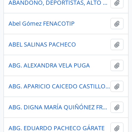
ABANDONO, DEPORTISTAS, ALTO RENDIMIENTO, DEPORTE.
Añadi
Abel Gómez FENACOTIP
Añadi
ABEL SALINAS PACHECO
Añadi
ABG. ALEXANDRA VELA PUGA
Añadi
ABG. APARICIO CAICEDO CASTILLO, CONSEJERO PRESIDENCIAL
Añadi
ABG. DIGNA MARÍA QUIÑÓNEZ FRANCIS
Añadi
ABG. EDUARDO PACHECO GÁRATE
Añadi