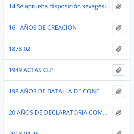
14.Se aprueba disposición sexagésima primera
Añadi
161 AÑOS DE CREACIÓN
Añadi
1878-02
Añadi
1949 ACTAS CLP
Añadi
198 AÑOS DE BATALLA DE CONE
Añadi
20 AÑOS DE DECLARATORIA COMO CAPITAL ARQUEOLÓGICA Y CULTURAL DEL ECUADOR
Añadi
2018-04-26
Añadi