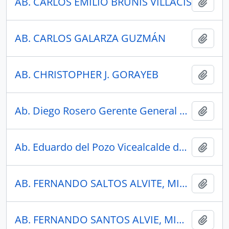
AB. CARLOS EMILIO BRUNIS VILLACÍS
Añadi
AB. CARLOS GALARZA GUZMÁN
Añadi
AB. CHRISTOPHER J. GORAYEB
Añadi
Ab. Diego Rosero Gerente General Consorcio de Transporte Mixto del Carchi
Añadi
Ab. Eduardo del Pozo Vicealcalde del Distrito Metropolitano de Quito
Añadi
AB. FERNANDO SALTOS ALVITE, MINISTRO DE ENERGÍA Y MINAS
Añadi
AB. FERNANDO SANTOS ALVIE, MINISTRO ENERGÍA Y MINAS
Añadi