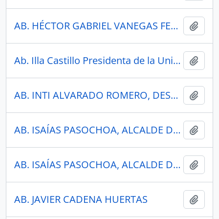
AB. HÉCTOR GABRIEL VANEGAS FERNÁNDEZ
Añadi
Ab. Illa Castillo Presidenta de la Unión de Cooperativas Interprovincial del Carchi
Añadi
AB. INTI ALVARADO ROMERO, DESPACHO LEGAL ANIMAL
Añadi
AB. ISAÍAS PASOCHOA, ALCALDE DE AROSEMENA TOLA
Añadi
AB. ISAÍAS PASOCHOA, ALCALDE DE AROSEMENA TOLA
Añadi
AB. JAVIER CADENA HUERTAS
Añadi