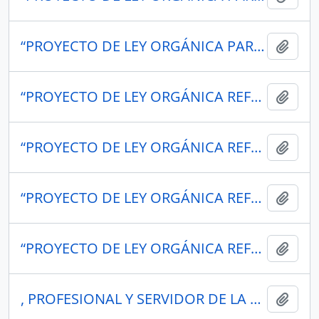
“PROYECTO DE LEY ORGÁNICA PARA LA PROMOCIÓN, PROTECCIÓN Y DEFENSA DE LOS ANIMALES NO HUMANOS”
Añadi
“PROYECTO DE LEY ORGÁNICA REFORMATORIA AL CÓDIGO ORGÁNICO DEL AMBIENTE”
Añadi
“PROYECTO DE LEY ORGÁNICA REFORMATORIA AL CÓDIGO ORGÁNICO DEL AMBIENTE”
Añadi
“PROYECTO DE LEY ORGÁNICA REFORMATORIA AL CÓDIGO ORGÁNICO DEL AMBIENTE”
Añadi
“PROYECTO DE LEY ORGÁNICA REFORMATORIA DEL CÓDIGO ORGÁNICO DEL AMBIENTE PARA LA OPTIMIZACIÓN DE LOS SISTEMAS DE GESTIÓN INTEGRAL DE RESIDUOS SÓLIDOS”
Añadi
, PROFESIONAL Y SERVIDOR DE LA SALUD
Añadi