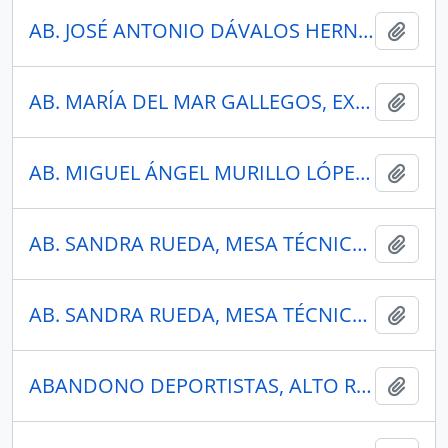
AB. JOSÉ ANTONIO DÁVALOS HERNÁNDEZ, MINISTRO DEL AMBIENTE, AGUA Y TRANSICIÓN ECOLOGICA
Añadi
AB. MARÍA DEL MAR GALLEGOS, EXPERTA EN DERECHO PENAL
Añadi
AB. MIGUEL ÁNGEL MURILLO LÓPEZ DIRECTOR DISTRITAL DE NAPO DE LA ARCERNNR
Añadi
AB. SANDRA RUEDA, MESA TÉCNICA JURÍDICA ANTI MINERÍA
Añadi
AB. SANDRA RUEDA, MESA TÉCNICA JURÍDICA ANTI MINERÍA
Añadi
ABANDONO DEPORTISTAS, ALTO RENDIMIENTO, ECUADOR
Añadi