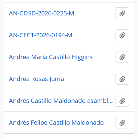
AN-CDSD-2026-0225-M
Añadi
AN-CECT-2026-0194-M
Añadi
Andrea María Castillo Higgins
Añadi
Andrea Rosas Juma
Añadi
Andrés Castillo Maldonado asambleísta
Añadi
Andrés Felipe Castillo Maldonado
Añadi