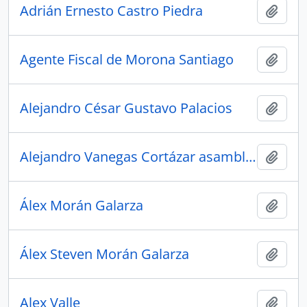
Adrián Ernesto Castro Piedra
Añadi
Agente Fiscal de Morona Santiago
Añadi
Alejandro César Gustavo Palacios
Añadi
Alejandro Vanegas Cortázar asambleísta
Añadi
Álex Morán Galarza
Añadi
Álex Steven Morán Galarza
Añadi
Alex Valle
Añadi