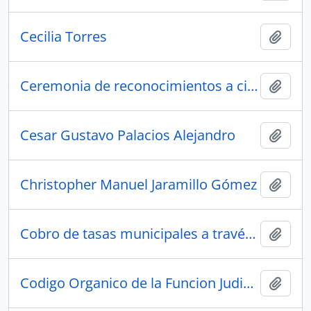
Cecilia Torres
Añadi
Ceremonia de reconocimientos a ciudadanos y empresa destacados de la provincia de El Oro
Añadi
Cesar Gustavo Palacios Alejandro
Añadi
Christopher Manuel Jaramillo Gómez
Añadi
Cobro de tasas municipales a través de planillas de servicios básicos
Añadi
Codigo Organico de la Funcion Judicial
Añadi