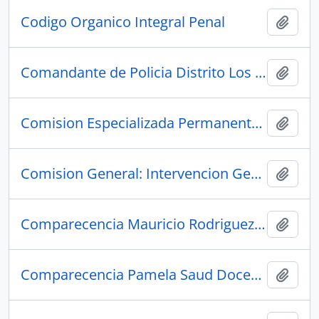
Codigo Organico Integral Penal
Añadi
Comandante de Policia Distrito Los Rios
Añadi
Comision Especializada Permanente de Regimen Economico y Tributario y su Regulacion y Control
Añadi
Comision General: Intervencion Gerda Barreto, Representante FAO Ecuador
Añadi
Comparecencia Mauricio Rodriguez Docente y especialista en Contratacion Publica
Añadi
Comparecencia Pamela Saud Docente y especialista en Contratacion Publica
Añadi