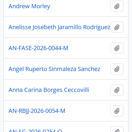
Andrew Morley
Añadi
Anelisse Josebeth Jaramillo Rodríguez
Añadi
AN-FASE-2026-0044-M
Añadi
Angel Ruperto Sinmaleza Sanchez
Añadi
Anna Carina Borges Ceccovilli
Añadi
AN-RBJJ-2026-0054-M
Añadi
AN-SG-2026-0254-O
Añadi