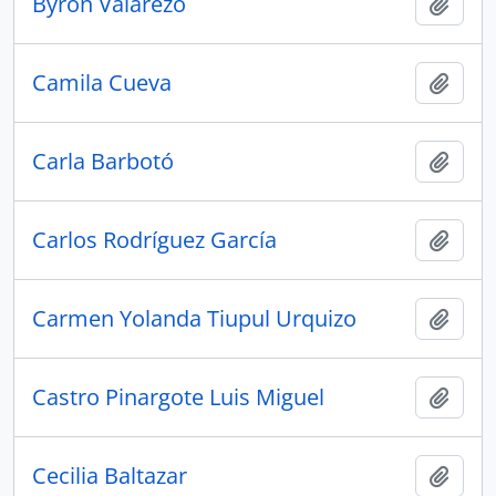
Byron Valarezo
Añadi
Camila Cueva
Añadi
Carla Barbotó
Añadi
Carlos Rodríguez García
Añadi
Carmen Yolanda Tiupul Urquizo
Añadi
Castro Pinargote Luis Miguel
Añadi
Cecilia Baltazar
Añadi