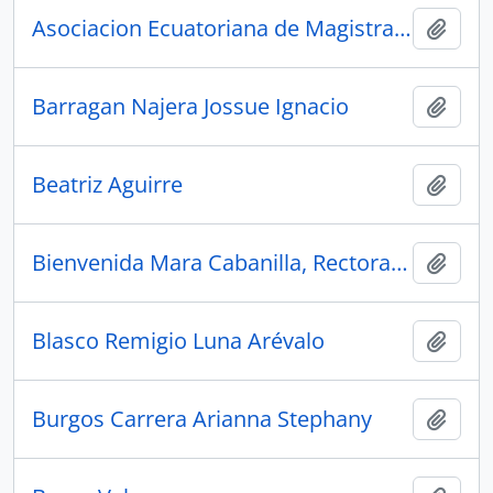
Asociacion Ecuatoriana de Magistrados
Añadi
Barragan Najera Jossue Ignacio
Añadi
Beatriz Aguirre
Añadi
Bienvenida Mara Cabanilla, Rectora Universidad Tecnologica Empresarial Guayaquil
Añadi
Blasco Remigio Luna Arévalo
Añadi
Burgos Carrera Arianna Stephany
Añadi