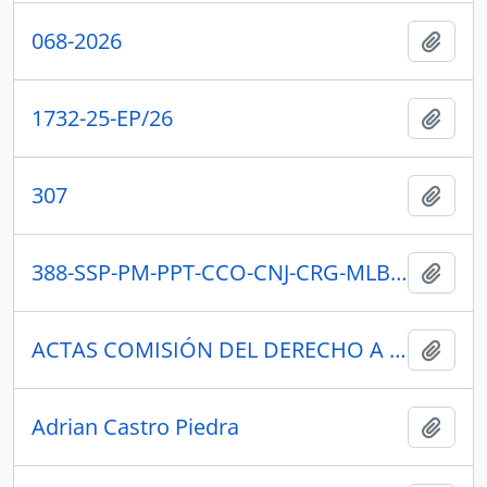
068-2026
Añadi
1732-25-EP/26
Añadi
307
Añadi
388-SSP-PM-PPT-CCO-CNJ-CRG-MLB-2026
Añadi
ACTAS COMISIÓN DEL DERECHO A LA SALUD Y DEPORTE (CREADOR)
Añadi
Adrian Castro Piedra
Añadi