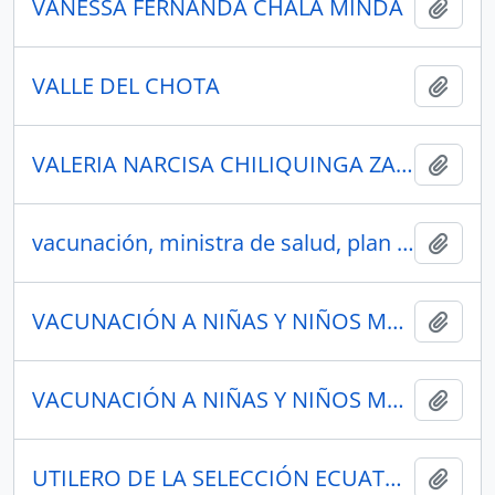
VANESSA FERNANDA CHALÁ MINDA
Añadi
VALLE DEL CHOTA
Añadi
VALERIA NARCISA CHILIQUINGA ZAMBRANO
Añadi
vacunación, ministra de salud, plan de vacunación
Añadi
VACUNACIÓN A NIÑAS Y NIÑOS MENORES DE EDAD
Añadi
VACUNACIÓN A NIÑAS Y NIÑOS MENORES DE EDAD
Añadi
UTILERO DE LA SELECCIÓN ECUATORIANA DE FÚTBOL SUB 20
Añadi