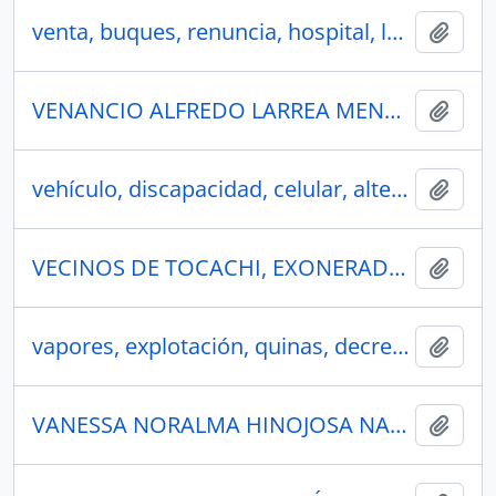
venta, buques, renuncia, hospital, ley, división territorial
Añadi
VENANCIO ALFREDO LARREA MENDOZA
Añadi
vehículo, discapacidad, celular, altercado, asambleístas
Añadi
VECINOS DE TOCACHI, EXONERADOS CONTRIBUCIÓN PECUNIARIA
Añadi
vapores, explotación, quinas, decreto 1878 y 1880
Añadi
VANESSA NORALMA HINOJOSA NARVÁEZ
Añadi