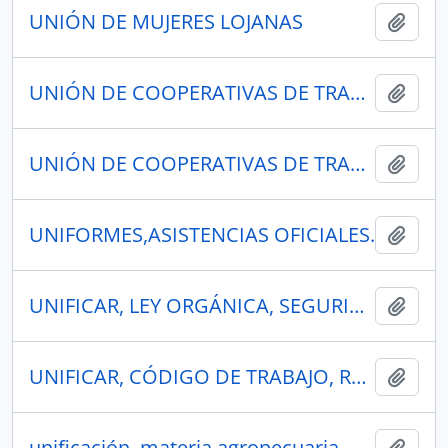
UNIÓN DE MUJERES LOJANAS
Añadi
UNIÓN DE COOPERATIVAS DE TRANSPORTE EN TAXIS DE TUNGURAHUA
Añadi
UNIÓN DE COOPERATIVAS DE TRANSPORTE DE TAXISTAS DE TUNGURAHUA
Añadi
UNIFORMES,ASISTENCIAS OFICIALES.
Añadi
UNIFICAR, LEY ORGÁNICA, SEGURIDAD SOCIAL; PROYECTO LEY REFORMATORIA, LEY DEL BANCO DEL INSTITUTO ECUATORIANO DE SEGURIDAD SOCIAL.
Añadi
UNIFICAR, CÓDIGO DE TRABAJO, REFORMATORIA
Añadi
unificación, materia agropecuaria, pesca y desarrollo pesquero, manglar, acuacultura, recolección, sector apícola, importación, comercialización, miel de abeja.
Añadi