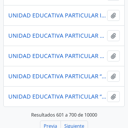
UNIDAD EDUCATIVA PARTICULAR IBEROAMERICANO SAN AGUSTÍN
Añadi
UNIDAD EDUCATIVA PARTICULAR BILINGÜE LICEO PANAMERICANO
Añadi
UNIDAD EDUCATIVA PARTICULAR A DISTANCIA “BUENAS NUEVAS”
Añadi
UNIDAD EDUCATIVA PARTICULAR “SEGUNDO REINALDO CHIRIBOGA RIVERA"
Añadi
UNIDAD EDUCATIVA PARTICULAR “SANTA MARÍA EUFRASIA”
Añadi
Resultados 601 a 700 de 10000
Previa
Siguiente