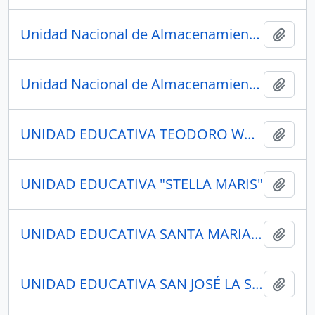
Unidad Nacional de Almacenamiento, proceso de liquidación, silos, cronograma de pago, agricultores, insumos agrícolas, fertilizantes embodegados.
Añadi
Unidad Nacional de Almacenamiento EP, liquidación,UNA EP, silos, agricultores, soya, en la UNA EP, Universidad Laica Eloy Alfaro, Empresa Pública de Santa Elena.
Añadi
UNIDAD EDUCATIVA TEODORO WOLF
Añadi
UNIDAD EDUCATIVA "STELLA MARIS"
Añadi
UNIDAD EDUCATIVA SANTA MARIANA DE JESÚS
Añadi
UNIDAD EDUCATIVA SAN JOSÉ LA SALLE
Añadi