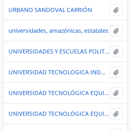
URBANO SANDOVAL CARRIÓN
Añadi
universidades, amazónicas, estatales
Añadi
UNIVERSIDADES Y ESCUELAS POLITÉCNICAS
Añadi
UNIVERSIDAD TECNOLOGICA INDOAMÉRICA
Añadi
UNIVERSIDAD TECNOLÓGICA EQUINOCCIAL UTE
Añadi
UNIVERSIDAD TECNOLÓGICA EQUINOCCIAL EXTENSIÓN SANTA ELENA. SANTA ELENA
Añadi