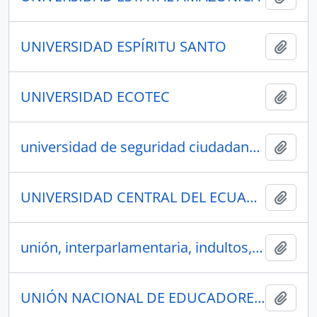
UNIVERSIDAD ESPÍRITU SANTO
Añadi
UNIVERSIDAD ECOTEC
Añadi
universidad de seguridad ciudadana, policía, colegio Mejía
Añadi
UNIVERSIDAD CENTRAL DEL ECUADOR
Añadi
unión, interparlamentaria, indultos, amnistía, Victor Díaz, Fernando Gutiérrez, consumidor, defensa, interpretativo, educación. hidrocarburos,
Añadi
UNIÓN NACIONAL DE EDUCADORES, NÚCLEO DEL CANTÓN EL CARMEN
Añadi