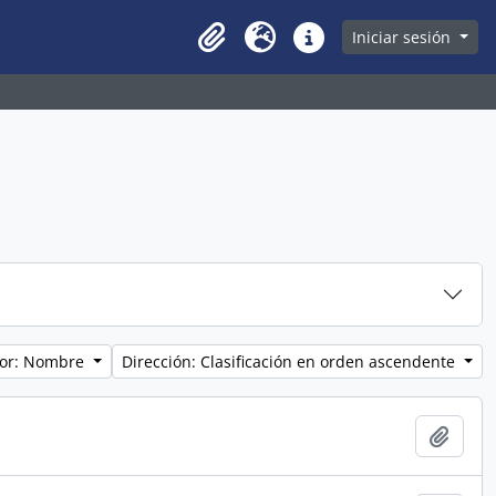
owse page
Iniciar sesión
Clipboard
Idioma
Enlaces rápidos
por: Nombre
Dirección: Clasificación en orden ascendente
Añadi