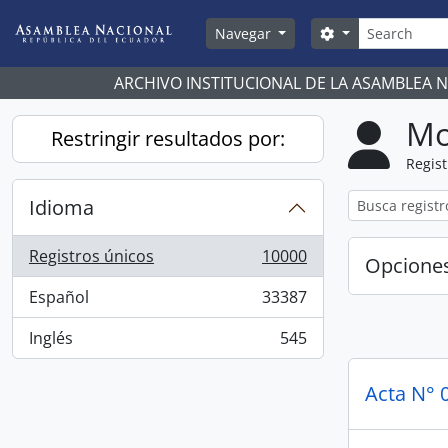
Skip to main content
Búsqueda
Search options
Navegar
ARCHIVO INSTITUCIONAL DE LA ASAMBLEA 
Mo
Restringir resultados por:
Regist
Idioma
Registros únicos
10000
Opcione
, 10000 resultados
Español
33387
, 33387 resultados
Inglés
545
, 545 resultados
Acta N°