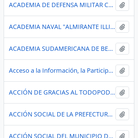
ACADEMIA DE DEFENSA MILITAR CONJUNTA
Añadi
ACADEMIA NAVAL "ALMIRANTE ILLINGWORTH"
Añadi
ACADEMIA SUDAMERICANA DE BELLEZA
Añadi
Acceso a la Información, la Participación Pública y el Acceso a la Justicia en Asuntos Ambientales en América Latina y el Caribe, posible filtración de datos de ciudadanos ecuatorianos.
Añadi
ACCIÓN DE GRACIAS AL TODOPODEROSO
Añadi
ACCIÓN SOCIAL DE LA PREFECTURA DE IMBABURA
Añadi
ACCIÓN SOCIAL DEL MUNICIPIO DE AMBATO
Añadi