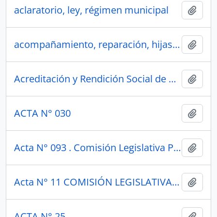
aclaratorio, ley, régimen municipal
Añadi
acompañamiento, reparación, hijas, hijos, madres, padres, femicidio, género
Añadi
Acreditación y Rendición Social de Cuentas de la Educación Superior Ecuatoriana
Añadi
ACTA N° 030
Añadi
Acta N° 093 . Comisión Legislativa Permanente 1949
Añadi
Acta N° 11 COMISIÓN LEGISLATIVA PERMANENTE 1949
Añadi
ACTA N° 25
Añadi