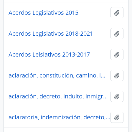
Acerdos Legislativos 2015
Añadi
Acerdos Legislativos 2018-2021
Añadi
Acerdos Leislativos 2013-2017
Añadi
aclaración, constitución, camino, impuestos, contrucción, ferrocarril
Añadi
aclaración, decreto, indulto, inmigración, reforma, código comercio, colegio, hospital, lazareto, ley, poder judicial, militar
Añadi
aclaratoria, indemnización, decreto, informe, contrato, ferrocarril, parroquia civil, sueldos, cédula, montepío
Añadi