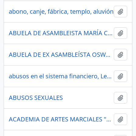
abono, canje, fábrica, templo, aluvión
Añadi
ABUELA DE ASAMBLEISTA MARÍA CRISTINA LÓPEZ GÓMEZ DE LA TORRE
Añadi
ABUELA DE EX ASAMBLEÍSTA OSWALDO DANIEL CISNEROS SORIA
Añadi
abusos en el sistema financiero, Ley de Minería, Ley de Hidrocarburos.
Añadi
ABUSOS SEXUALES
Añadi
ACADEMIA DE ARTES MARCIALES "PIONERO"
Añadi