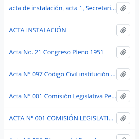
acta de instalación, acta 1, Secretario Nacional del Agua, recursos hídricos, Ministra del Ambiente.
Añadi
ACTA INSTALACIÓN
Añadi
Acta No. 21 Congreso Pleno 1951
Añadi
Acta N° 097 Código Civil institución "De la Finanza"
Añadi
Acta N° 001 Comisión Legislativa Permanente 1949
Añadi
ACTA N° 001 COMISIÓN LEGISLATIVA PERMANENTE 1949
Añadi