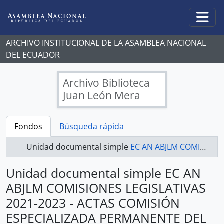
Skip to main content
Togg
ARCHIVO INSTITUCIONAL DE LA ASAMBLEA NACIONAL
DEL ECUADOR
Archivo Biblioteca
Juan León Mera
Fondos
Búsqueda rápida
Unidad documental simple
EC AN ABJLM COMISIONES LEGISLATIVAS 2021-2023 - ACTAS COMISIÓN ESPECIALIZADA PERMANENTE DEL DESARROLLO ECONÓMICO, PRODUCTIVO Y LA MICROEMPRESA
Unidad documental simple EC AN
ABJLM COMISIONES LEGISLATIVAS
2021-2023 - ACTAS COMISIÓN
ESPECIALIZADA PERMANENTE DEL