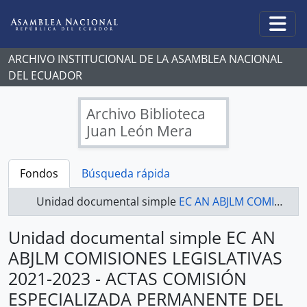
Skip to main content
Togg
ARCHIVO INSTITUCIONAL DE LA ASAMBLEA NACIONAL
DEL ECUADOR
Archivo Biblioteca
Juan León Mera
Fondos
Búsqueda rápida
Unidad documental simple
EC AN ABJLM COMISIONES LEGISLATIVAS 2021-2023 - ACTAS COMISIÓN ESPECIALIZADA PERMANENTE DEL DESARROLLO ECONÓMICO, PRODUCTIVO Y LA MICROEMPRESA
Unidad documental simple EC AN
ABJLM COMISIONES LEGISLATIVAS
2021-2023 - ACTAS COMISIÓN
ESPECIALIZADA PERMANENTE DEL