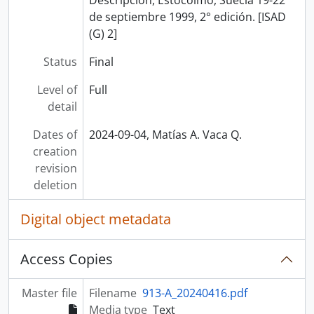
Descripción, Estocolmo, Suecia 19-22
de septiembre 1999, 2° edición. [ISAD
(G) 2]
Status
Final
Level of
Full
detail
Dates of
2024-09-04, Matías A. Vaca Q.
creation
revision
deletion
Digital object metadata
Access Copies
Master file
Filename
913-A_20240416.pdf
Media type
Text