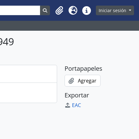
Search in browse page
Iniciar sesión
Clipboard
Idioma
Enlaces rápidos
1949
Portapapeles
Agregar
Exportar
EAC